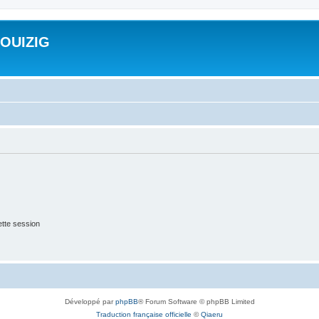
ROUIZIG
tte session
Développé par
phpBB
® Forum Software © phpBB Limited
Traduction française officielle
©
Qiaeru