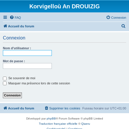
Korvigelloù An DROUIZIG
FAQ
Connexion
R
Accueil du forum
e
Connexion
c
h
Nom d’utilisateur :
e
r
Mot de passe :
c
h
Se souvenir de moi
e
Masquer ma présence lors de cette session
r
Accueil du forum
Supprimer les cookies
Fuseau horaire sur
UTC+01:00
Développé par
phpBB
® Forum Software © phpBB Limited
Traduction française officielle
©
Qiaeru
Confidentialité
|
Conditions