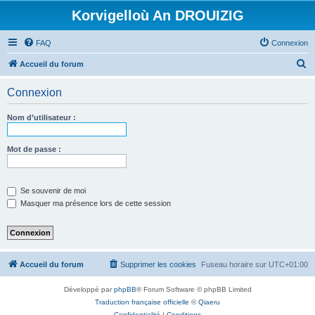
Korvigelloù An DROUIZIG
FAQ
Connexion
R
Accueil du forum
e
Connexion
c
h
Nom d’utilisateur :
e
r
Mot de passe :
c
h
Se souvenir de moi
e
Masquer ma présence lors de cette session
r
Accueil du forum
Supprimer les cookies
Fuseau horaire sur
UTC+01:00
Développé par
phpBB
® Forum Software © phpBB Limited
Traduction française officielle
©
Qiaeru
Confidentialité
|
Conditions