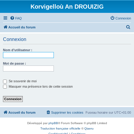
Korvigelloù An DROUIZIG
FAQ
Connexion
R
Accueil du forum
e
Connexion
c
h
Nom d’utilisateur :
e
r
Mot de passe :
c
h
Se souvenir de moi
e
Masquer ma présence lors de cette session
r
Accueil du forum
Supprimer les cookies
Fuseau horaire sur
UTC+01:00
Développé par
phpBB
® Forum Software © phpBB Limited
Traduction française officielle
©
Qiaeru
Confidentialité
|
Conditions