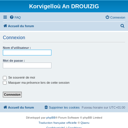
Korvigelloù An DROUIZIG
FAQ
Connexion
R
Accueil du forum
e
Connexion
c
h
Nom d’utilisateur :
e
r
Mot de passe :
c
h
Se souvenir de moi
e
Masquer ma présence lors de cette session
r
Accueil du forum
Supprimer les cookies
Fuseau horaire sur
UTC+01:00
Développé par
phpBB
® Forum Software © phpBB Limited
Traduction française officielle
©
Qiaeru
Confidentialité
|
Conditions