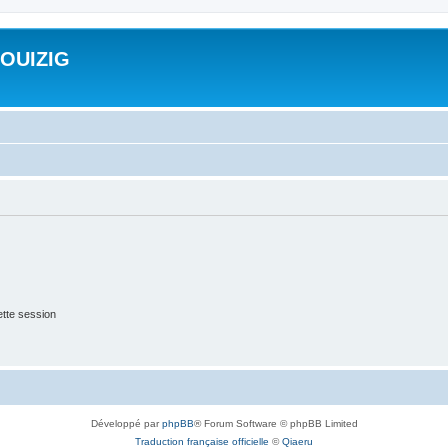
ROUIZIG
tte session
Développé par
phpBB
® Forum Software © phpBB Limited
Traduction française officielle
©
Qiaeru