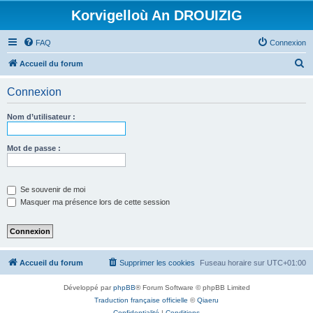
Korvigelloù An DROUIZIG
FAQ
Connexion
R
Accueil du forum
e
Connexion
c
h
Nom d’utilisateur :
e
r
Mot de passe :
c
h
Se souvenir de moi
e
Masquer ma présence lors de cette session
r
Accueil du forum
Supprimer les cookies
Fuseau horaire sur
UTC+01:00
Développé par
phpBB
® Forum Software © phpBB Limited
Traduction française officielle
©
Qiaeru
Confidentialité
|
Conditions