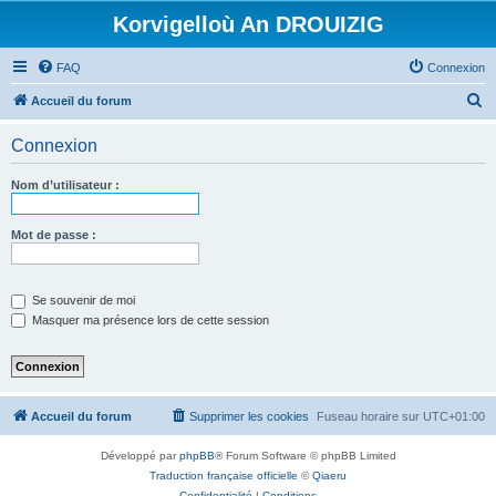
Korvigelloù An DROUIZIG
FAQ
Connexion
R
Accueil du forum
e
Connexion
c
h
Nom d’utilisateur :
e
r
Mot de passe :
c
h
Se souvenir de moi
e
Masquer ma présence lors de cette session
r
Accueil du forum
Supprimer les cookies
Fuseau horaire sur
UTC+01:00
Développé par
phpBB
® Forum Software © phpBB Limited
Traduction française officielle
©
Qiaeru
Confidentialité
|
Conditions