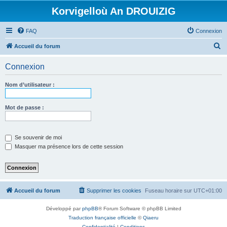
Korvigelloù An DROUIZIG
FAQ
Connexion
R
Accueil du forum
e
Connexion
c
h
Nom d’utilisateur :
e
r
Mot de passe :
c
h
Se souvenir de moi
e
Masquer ma présence lors de cette session
r
Accueil du forum
Supprimer les cookies
Fuseau horaire sur
UTC+01:00
Développé par
phpBB
® Forum Software © phpBB Limited
Traduction française officielle
©
Qiaeru
Confidentialité
|
Conditions