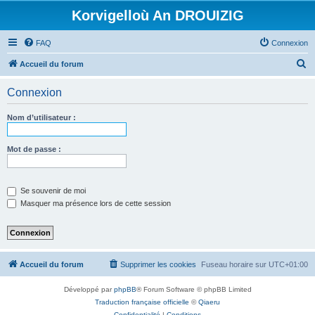
Korvigelloù An DROUIZIG
FAQ
Connexion
R
Accueil du forum
e
Connexion
c
h
Nom d’utilisateur :
e
r
Mot de passe :
c
h
Se souvenir de moi
e
Masquer ma présence lors de cette session
r
Accueil du forum
Supprimer les cookies
Fuseau horaire sur
UTC+01:00
Développé par
phpBB
® Forum Software © phpBB Limited
Traduction française officielle
©
Qiaeru
Confidentialité
|
Conditions