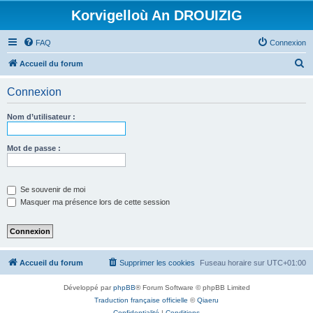
Korvigelloù An DROUIZIG
FAQ
Connexion
R
Accueil du forum
e
Connexion
c
h
Nom d’utilisateur :
e
r
Mot de passe :
c
h
Se souvenir de moi
e
Masquer ma présence lors de cette session
r
Accueil du forum
Supprimer les cookies
Fuseau horaire sur
UTC+01:00
Développé par
phpBB
® Forum Software © phpBB Limited
Traduction française officielle
©
Qiaeru
Confidentialité
|
Conditions