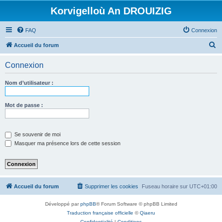
Korvigelloù An DROUIZIG
FAQ
Connexion
R
Accueil du forum
e
Connexion
c
h
Nom d’utilisateur :
e
r
Mot de passe :
c
h
Se souvenir de moi
e
Masquer ma présence lors de cette session
r
Accueil du forum
Supprimer les cookies
Fuseau horaire sur
UTC+01:00
Développé par
phpBB
® Forum Software © phpBB Limited
Traduction française officielle
©
Qiaeru
Confidentialité
|
Conditions