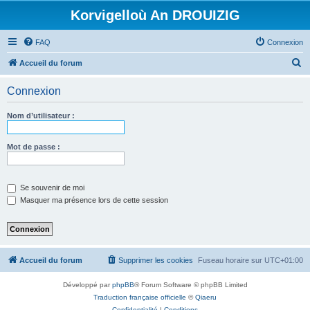
Korvigelloù An DROUIZIG
FAQ
Connexion
R
Accueil du forum
e
Connexion
c
h
Nom d’utilisateur :
e
r
Mot de passe :
c
h
Se souvenir de moi
e
Masquer ma présence lors de cette session
r
Accueil du forum
Supprimer les cookies
Fuseau horaire sur
UTC+01:00
Développé par
phpBB
® Forum Software © phpBB Limited
Traduction française officielle
©
Qiaeru
Confidentialité
|
Conditions