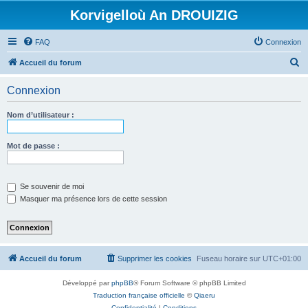
Korvigelloù An DROUIZIG
FAQ
Connexion
R
Accueil du forum
e
Connexion
c
h
Nom d’utilisateur :
e
r
Mot de passe :
c
h
Se souvenir de moi
e
Masquer ma présence lors de cette session
r
Accueil du forum
Supprimer les cookies
Fuseau horaire sur
UTC+01:00
Développé par
phpBB
® Forum Software © phpBB Limited
Traduction française officielle
©
Qiaeru
Confidentialité
|
Conditions