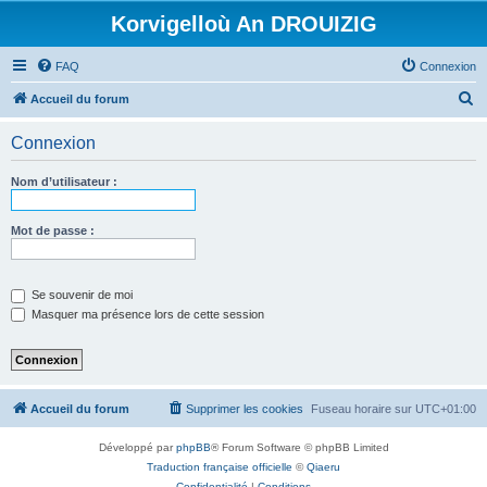
Korvigelloù An DROUIZIG
FAQ
Connexion
R
Accueil du forum
e
Connexion
c
h
Nom d’utilisateur :
e
r
Mot de passe :
c
h
Se souvenir de moi
e
Masquer ma présence lors de cette session
r
Accueil du forum
Supprimer les cookies
Fuseau horaire sur
UTC+01:00
Développé par
phpBB
® Forum Software © phpBB Limited
Traduction française officielle
©
Qiaeru
Confidentialité
|
Conditions