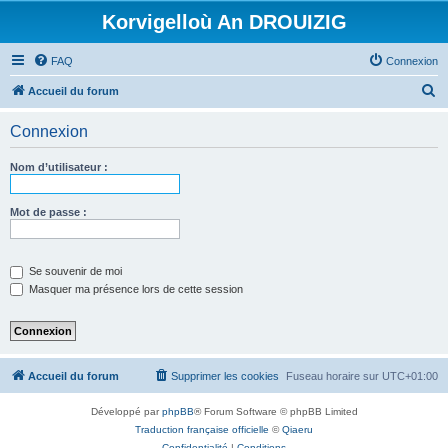
Korvigelloù An DROUIZIG
FAQ
Connexion
R
Accueil du forum
e
Connexion
c
h
Nom d’utilisateur :
e
r
Mot de passe :
c
h
Se souvenir de moi
e
Masquer ma présence lors de cette session
r
Accueil du forum
Supprimer les cookies
Fuseau horaire sur
UTC+01:00
Développé par
phpBB
® Forum Software © phpBB Limited
Traduction française officielle
©
Qiaeru
Confidentialité
|
Conditions