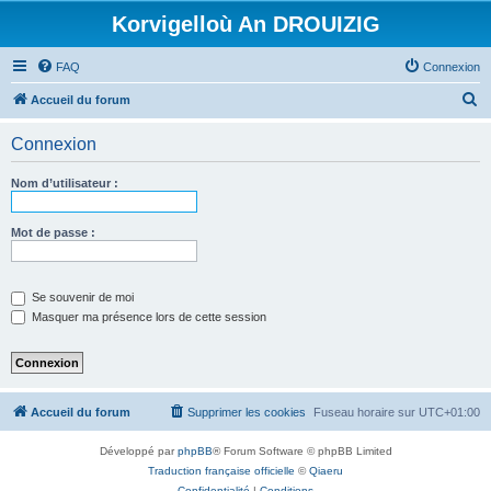
Korvigelloù An DROUIZIG
FAQ
Connexion
R
Accueil du forum
e
Connexion
c
h
Nom d’utilisateur :
e
r
Mot de passe :
c
h
Se souvenir de moi
e
Masquer ma présence lors de cette session
r
Accueil du forum
Supprimer les cookies
Fuseau horaire sur
UTC+01:00
Développé par
phpBB
® Forum Software © phpBB Limited
Traduction française officielle
©
Qiaeru
Confidentialité
|
Conditions