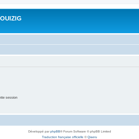
ROUIZIG
tte session
Développé par
phpBB
® Forum Software © phpBB Limited
Traduction française officielle
©
Qiaeru