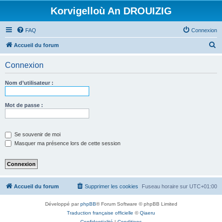
Korvigelloù An DROUIZIG
FAQ
Connexion
R
Accueil du forum
e
Connexion
c
h
Nom d’utilisateur :
e
r
Mot de passe :
c
h
Se souvenir de moi
e
Masquer ma présence lors de cette session
r
Accueil du forum
Supprimer les cookies
Fuseau horaire sur
UTC+01:00
Développé par
phpBB
® Forum Software © phpBB Limited
Traduction française officielle
©
Qiaeru
Confidentialité
|
Conditions