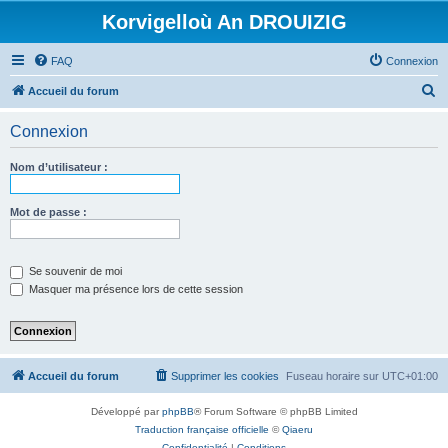
Korvigelloù An DROUIZIG
FAQ
Connexion
R
Accueil du forum
e
Connexion
c
h
Nom d’utilisateur :
e
r
Mot de passe :
c
h
Se souvenir de moi
e
Masquer ma présence lors de cette session
r
Accueil du forum
Supprimer les cookies
Fuseau horaire sur
UTC+01:00
Développé par
phpBB
® Forum Software © phpBB Limited
Traduction française officielle
©
Qiaeru
Confidentialité
|
Conditions