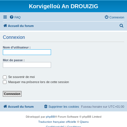
Korvigelloù An DROUIZIG
FAQ
Connexion
R
Accueil du forum
e
Connexion
c
h
Nom d’utilisateur :
e
r
Mot de passe :
c
h
Se souvenir de moi
e
Masquer ma présence lors de cette session
r
Accueil du forum
Supprimer les cookies
Fuseau horaire sur
UTC+01:00
Développé par
phpBB
® Forum Software © phpBB Limited
Traduction française officielle
©
Qiaeru
Confidentialité
|
Conditions