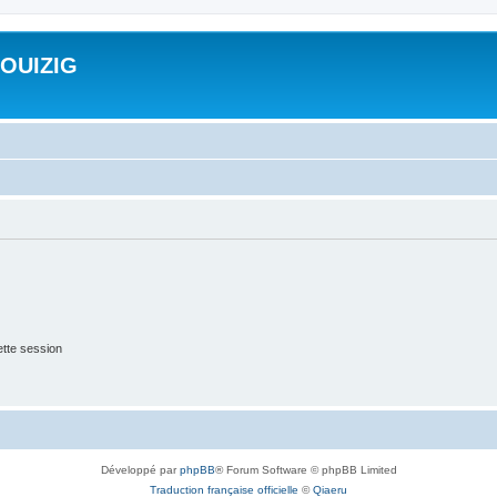
ROUIZIG
tte session
Développé par
phpBB
® Forum Software © phpBB Limited
Traduction française officielle
©
Qiaeru