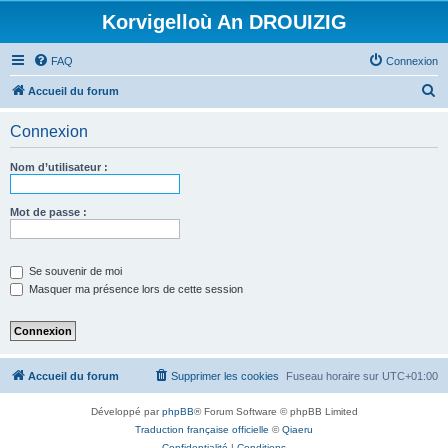
Korvigelloù An DROUIZIG
FAQ
Connexion
R
Accueil du forum
e
Connexion
c
h
Nom d’utilisateur :
e
r
Mot de passe :
c
h
Se souvenir de moi
e
Masquer ma présence lors de cette session
r
Accueil du forum
Supprimer les cookies
Fuseau horaire sur
UTC+01:00
Développé par
phpBB
® Forum Software © phpBB Limited
Traduction française officielle
©
Qiaeru
Confidentialité
|
Conditions