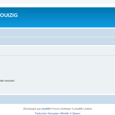
ROUIZIG
tte session
Développé par
phpBB
® Forum Software © phpBB Limited
Traduction française officielle
©
Qiaeru