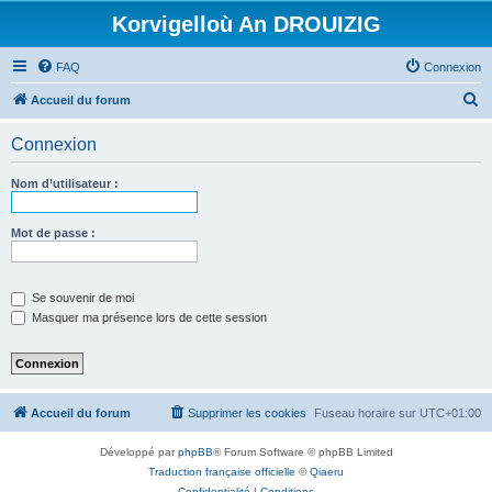
Korvigelloù An DROUIZIG
FAQ
Connexion
R
Accueil du forum
e
Connexion
c
h
Nom d’utilisateur :
e
r
Mot de passe :
c
h
Se souvenir de moi
e
Masquer ma présence lors de cette session
r
Accueil du forum
Supprimer les cookies
Fuseau horaire sur
UTC+01:00
Développé par
phpBB
® Forum Software © phpBB Limited
Traduction française officielle
©
Qiaeru
Confidentialité
|
Conditions