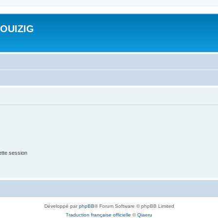
ROUIZIG
tte session
Développé par
phpBB
® Forum Software © phpBB Limited
Traduction française officielle
©
Qiaeru