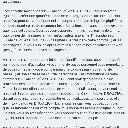
qu’utilisateur.
Lors de votre navigation sur « Korvigelloù An DROUIZIG », nous pouvons
également créer une quatrième sorte de cookies, externes au document qui
est prévu pour couvrir uniquement les pages créées par le logiciel phpBB. La
seconde manière est de récupérer les informations que vous nous envoyez et
que nous collectons. Ceci peut correspondre — mais n’est pas limité à — la
publication de messages en tant qu’utilisateur anonyme, l’inscription sur
« Korvigelloù An DROUIZIG » (désignée ci-après par « votre compte ») et les
messages que vous publiez après votre inscription et lors de votre connexion
(désignés ci-après par « vos messages »).
Votre compte contiendra au minimum un identifiant unique (désigné ci-après
par « votre nom d’utilisateur ») et un mot de passe personnel vous permettant
de vous connecter à votre compte (désigné ci-après par « votre mot de
passe ») et une adresse de courriel personnelle. Les informations de votre
compte sur « Korvigelloù An DROUIZIG » sont protégées par les lois de
protection des données applicables dans le pays qui héberge notre serveur.
Toutes les informations, en-dehors de votre nom d’utilisateur, de votre mot de
passe et de votre adresse de courriel requis par « Korvigelloù An DROUIZIG »
durant votre inscription, sont obligatoires ou facultatives, à la seule discrétion
de « Korvigelloù An DROUIZIG ». Dans tous les cas, vous pouvez contrôler
quelles informations de votre compte vous souhaitez rendre publiques ou non.
De plus, vous pouvez décider de vous abonner ou non à la liste de diffusion du
logiciel phpBB depuis une option disponible sur votre compte.
Votre mot de passe est chiffré (par un chiffrage à sens unique) afin qu’il soit