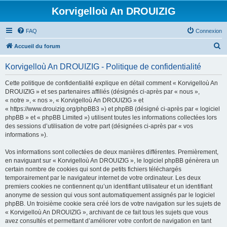
Korvigelloù An DROUIZIG
FAQ
Connexion
R
Accueil du forum
e
Korvigelloù An DROUIZIG - Politique de confidentialité
c
h
Cette politique de confidentialité explique en détail comment « Korvigelloù An
DROUIZIG » et ses partenaires affiliés (désignés ci-après par « nous »,
e
« notre », « nos », « Korvigelloù An DROUIZIG » et
r
« https://www.drouizig.org/phpBB3 ») et phpBB (désigné ci-après par « logiciel
phpBB » et « phpBB Limited ») utilisent toutes les informations collectées lors
c
des sessions d’utilisation de votre part (désignées ci-après par « vos
h
informations »).
e
Vos informations sont collectées de deux manières différentes. Premièrement,
r
en naviguant sur « Korvigelloù An DROUIZIG », le logiciel phpBB génèrera un
certain nombre de cookies qui sont de petits fichiers téléchargés
temporairement par le navigateur internet de votre ordinateur. Les deux
premiers cookies ne contiennent qu’un identifiant utilisateur et un identifiant
anonyme de session qui vous sont automatiquement assignés par le logiciel
phpBB. Un troisième cookie sera créé lors de votre navigation sur les sujets de
« Korvigelloù An DROUIZIG », archivant de ce fait tous les sujets que vous
avez consultés et permettant d’améliorer votre confort de navigation en tant