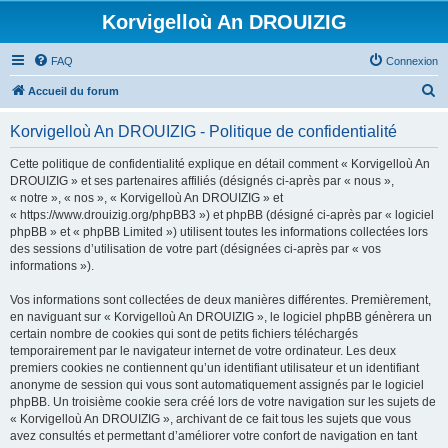
Korvigelloù An DROUIZIG
FAQ
Connexion
R
Accueil du forum
e
Korvigelloù An DROUIZIG - Politique de confidentialité
c
h
Cette politique de confidentialité explique en détail comment « Korvigelloù An
DROUIZIG » et ses partenaires affiliés (désignés ci-après par « nous »,
e
« notre », « nos », « Korvigelloù An DROUIZIG » et
r
« https://www.drouizig.org/phpBB3 ») et phpBB (désigné ci-après par « logiciel
phpBB » et « phpBB Limited ») utilisent toutes les informations collectées lors
c
des sessions d’utilisation de votre part (désignées ci-après par « vos
h
informations »).
e
Vos informations sont collectées de deux manières différentes. Premièrement,
r
en naviguant sur « Korvigelloù An DROUIZIG », le logiciel phpBB génèrera un
certain nombre de cookies qui sont de petits fichiers téléchargés
temporairement par le navigateur internet de votre ordinateur. Les deux
premiers cookies ne contiennent qu’un identifiant utilisateur et un identifiant
anonyme de session qui vous sont automatiquement assignés par le logiciel
phpBB. Un troisième cookie sera créé lors de votre navigation sur les sujets de
« Korvigelloù An DROUIZIG », archivant de ce fait tous les sujets que vous
avez consultés et permettant d’améliorer votre confort de navigation en tant