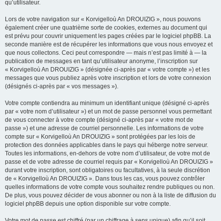
qu’utilisateur.
Lors de votre navigation sur « Korvigelloù An DROUIZIG », nous pouvons
également créer une quatrième sorte de cookies, externes au document qui
est prévu pour couvrir uniquement les pages créées par le logiciel phpBB. La
seconde manière est de récupérer les informations que vous nous envoyez et
que nous collectons. Ceci peut correspondre — mais n’est pas limité à — la
publication de messages en tant qu’utilisateur anonyme, l’inscription sur
« Korvigelloù An DROUIZIG » (désignée ci-après par « votre compte ») et les
messages que vous publiez après votre inscription et lors de votre connexion
(désignés ci-après par « vos messages »).
Votre compte contiendra au minimum un identifiant unique (désigné ci-après
par « votre nom d’utilisateur ») et un mot de passe personnel vous permettant
de vous connecter à votre compte (désigné ci-après par « votre mot de
passe ») et une adresse de courriel personnelle. Les informations de votre
compte sur « Korvigelloù An DROUIZIG » sont protégées par les lois de
protection des données applicables dans le pays qui héberge notre serveur.
Toutes les informations, en-dehors de votre nom d’utilisateur, de votre mot de
passe et de votre adresse de courriel requis par « Korvigelloù An DROUIZIG »
durant votre inscription, sont obligatoires ou facultatives, à la seule discrétion
de « Korvigelloù An DROUIZIG ». Dans tous les cas, vous pouvez contrôler
quelles informations de votre compte vous souhaitez rendre publiques ou non.
De plus, vous pouvez décider de vous abonner ou non à la liste de diffusion du
logiciel phpBB depuis une option disponible sur votre compte.
Votre mot de passe est chiffré (par un chiffrage à sens unique) afin qu’il soit