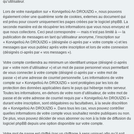
qu’utilisateur.
Lors de votre navigation sur « Korvigelloù An DROUIZIG », nous pouvons
également créer une quatrième sorte de cookies, externes au document qui
est prévu pour couvrir uniquement les pages créées par le logiciel phpBB. La
seconde manière est de récupérer les informations que vous nous envoyez et
que nous collectons. Ceci peut correspondre — mais n’est pas limité à — la
publication de messages en tant qu’utilisateur anonyme, l’inscription sur
« Korvigelloù An DROUIZIG » (désignée ci-après par « votre compte ») et les
messages que vous publiez après votre inscription et lors de votre connexion
(désignés ci-après par « vos messages »).
Votre compte contiendra au minimum un identifiant unique (désigné ci-après
par « votre nom d’utilisateur ») et un mot de passe personnel vous permettant
de vous connecter à votre compte (désigné ci-après par « votre mot de
passe ») et une adresse de courriel personnelle. Les informations de votre
compte sur « Korvigelloù An DROUIZIG » sont protégées par les lois de
protection des données applicables dans le pays qui héberge notre serveur.
Toutes les informations, en-dehors de votre nom d’utilisateur, de votre mot de
passe et de votre adresse de courriel requis par « Korvigelloù An DROUIZIG »
durant votre inscription, sont obligatoires ou facultatives, à la seule discrétion
de « Korvigelloù An DROUIZIG ». Dans tous les cas, vous pouvez contrôler
quelles informations de votre compte vous souhaitez rendre publiques ou non.
De plus, vous pouvez décider de vous abonner ou non à la liste de diffusion du
logiciel phpBB depuis une option disponible sur votre compte.
Votre mot de passe est chiffré (par un chiffrage à sens unique) afin qu’il soit