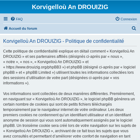
Korvigelloù An DROUIZIG
FAQ
Connexion
R
Accueil du forum
e
Korvigelloù An DROUIZIG - Politique de confidentialité
c
h
Cette politique de confidentialité explique en détail comment « Korvigelloù An
DROUIZIG » et ses partenaires affiliés (désignés ci-après par « nous »,
e
« notre », « nos », « Korvigelloù An DROUIZIG » et
r
« https://www.drouizig.org/phpBB3 ») et phpBB (désigné ci-après par « logiciel
phpBB » et « phpBB Limited ») utilisent toutes les informations collectées lors
c
des sessions d’utilisation de votre part (désignées ci-après par « vos
h
informations »).
e
Vos informations sont collectées de deux manières différentes. Premièrement,
r
en naviguant sur « Korvigelloù An DROUIZIG », le logiciel phpBB génèrera un
certain nombre de cookies qui sont de petits fichiers téléchargés
temporairement par le navigateur internet de votre ordinateur. Les deux
premiers cookies ne contiennent qu’un identifiant utilisateur et un identifiant
anonyme de session qui vous sont automatiquement assignés par le logiciel
phpBB. Un troisième cookie sera créé lors de votre navigation sur les sujets de
« Korvigelloù An DROUIZIG », archivant de ce fait tous les sujets que vous
avez consultés et permettant d’améliorer votre confort de navigation en tant