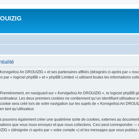
ROUIZIG
tialité
 Korvigelloù An DROUIZIG » et ses partenaires affiliés (désignés ci-après par « nou
par « logiciel phpBB » et « phpBB Limited ») utilisent toutes les informations colle
 Premièrement, en naviguant sur « Korvigelloù An DROUIZIG », le logiciel phpBB gén
ordinateur. Les deux premiers cookies ne contiennent qu’un identifiant utilisateur 
okie sera créé lors de votre navigation sur les sujets de « Korvigelloù An DROUIZI
n tant qu’utilisateur.
us pouvons également créer une quatrième sorte de cookies, externes au document 
mations que vous nous envoyez et que nous collectons. Ceci peut correspondre — m
IZIG » (désignée ci-après par « votre compte ») et les messages que vous publiez ap