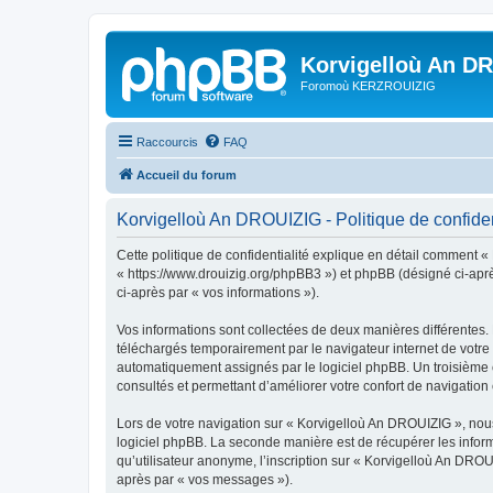
Korvigelloù An D
Foromoù KERZROUIZIG
Raccourcis
FAQ
Accueil du forum
Korvigelloù An DROUIZIG - Politique de confiden
Cette politique de confidentialité explique en détail comment «
« https://www.drouizig.org/phpBB3 ») et phpBB (désigné ci-après 
ci-après par « vos informations »).
Vos informations sont collectées de deux manières différentes.
téléchargés temporairement par le navigateur internet de votre 
automatiquement assignés par le logiciel phpBB. Un troisième co
consultés et permettant d’améliorer votre confort de navigation e
Lors de votre navigation sur « Korvigelloù An DROUIZIG », no
logiciel phpBB. La seconde manière est de récupérer les infor
qu’utilisateur anonyme, l’inscription sur « Korvigelloù An DROU
après par « vos messages »).