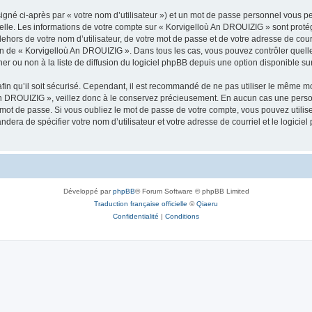
igné ci-après par « votre nom d’utilisateur ») et un mot de passe personnel vous p
nelle. Les informations de votre compte sur « Korvigelloù An DROUIZIG » sont proté
dehors de votre nom d’utilisateur, de votre mot de passe et de votre adresse de cou
rétion de « Korvigelloù An DROUIZIG ». Dans tous les cas, vous pouvez contrôler que
 ou non à la liste de diffusion du logiciel phpBB depuis une option disponible su
afin qu’il soit sécurisé. Cependant, il est recommandé de ne pas utiliser le même mot
An DROUIZIG », veillez donc à le conservez précieusement. En aucun cas une perso
 mot de passe. Si vous oubliez le mot de passe de votre compte, vous pouvez utilis
andera de spécifier votre nom d’utilisateur et votre adresse de courriel et le logi
Développé par
phpBB
® Forum Software © phpBB Limited
Traduction française officielle
©
Qiaeru
Confidentialité
|
Conditions