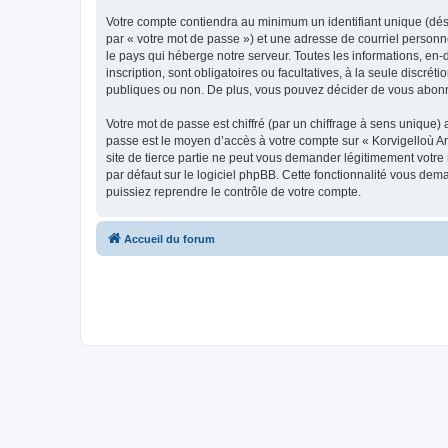
Votre compte contiendra au minimum un identifiant unique (dés
par « votre mot de passe ») et une adresse de courriel person
le pays qui héberge notre serveur. Toutes les informations, en-
inscription, sont obligatoires ou facultatives, à la seule disc
publiques ou non. De plus, vous pouvez décider de vous abonner
Votre mot de passe est chiffré (par un chiffrage à sens unique) 
passe est le moyen d’accès à votre compte sur « Korvigelloù 
site de tierce partie ne peut vous demander légitimement votre
par défaut sur le logiciel phpBB. Cette fonctionnalité vous dem
puissiez reprendre le contrôle de votre compte.
Accueil du forum