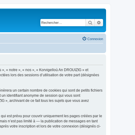
Rechercher
Recherche avancé
Connexion
s », « notre », « nos », « Korvigelloù An DROUIZIG » et
ctées lors des sessions d’utilisation de votre part (désignées
èrera un certain nombre de cookies qui sont de petits fichiers
et un identifiant anonyme de session qui vous sont
G », archivant de ce fait tous les sujets que vous avez
qui est prévu pour couvrir uniquement les pages créées par le
ais n’est pas limité à — la publication de messages en tant
rès votre inscription et lors de votre connexion (désignés ci-