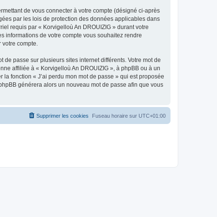
ermettant de vous connecter à votre compte (désigné ci-après
gées par les lois de protection des données applicables dans
rriel requis par « Korvigelloù An DROUIZIG » durant votre
lles informations de votre compte vous souhaitez rendre
r votre compte.
 de passe sur plusieurs sites internet différents. Votre mot de
nne affiliée à « Korvigelloù An DROUIZIG », à phpBB ou à un
er la fonction « J’ai perdu mon mot de passe » qui est proposée
ciel phpBB générera alors un nouveau mot de passe afin que vous
Supprimer les cookies
Fuseau horaire sur
UTC+01:00