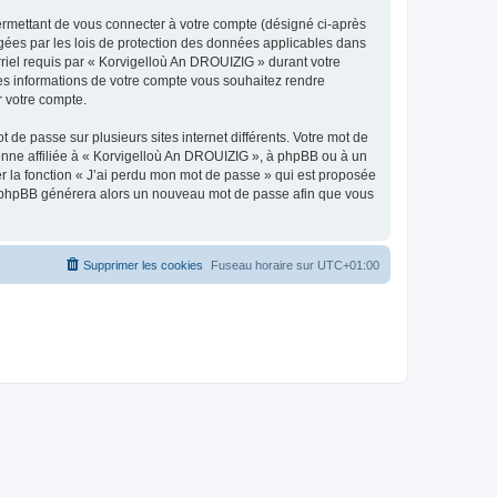
ermettant de vous connecter à votre compte (désigné ci-après
gées par les lois de protection des données applicables dans
rriel requis par « Korvigelloù An DROUIZIG » durant votre
lles informations de votre compte vous souhaitez rendre
r votre compte.
 de passe sur plusieurs sites internet différents. Votre mot de
nne affiliée à « Korvigelloù An DROUIZIG », à phpBB ou à un
er la fonction « J’ai perdu mon mot de passe » qui est proposée
ciel phpBB générera alors un nouveau mot de passe afin que vous
Supprimer les cookies
Fuseau horaire sur
UTC+01:00