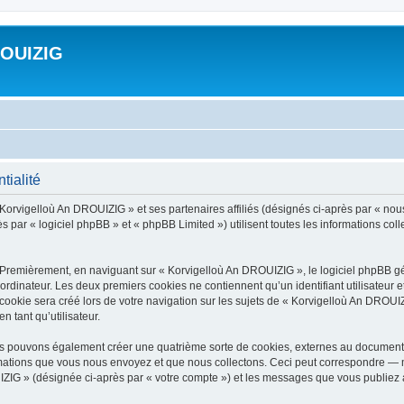
ROUIZIG
tialité
 Korvigelloù An DROUIZIG » et ses partenaires affiliés (désignés ci-après par « nou
par « logiciel phpBB » et « phpBB Limited ») utilisent toutes les informations colle
 Premièrement, en naviguant sur « Korvigelloù An DROUIZIG », le logiciel phpBB gén
ordinateur. Les deux premiers cookies ne contiennent qu’un identifiant utilisateur 
okie sera créé lors de votre navigation sur les sujets de « Korvigelloù An DROUIZI
n tant qu’utilisateur.
us pouvons également créer une quatrième sorte de cookies, externes au document 
mations que vous nous envoyez et que nous collectons. Ceci peut correspondre — m
IZIG » (désignée ci-après par « votre compte ») et les messages que vous publiez ap