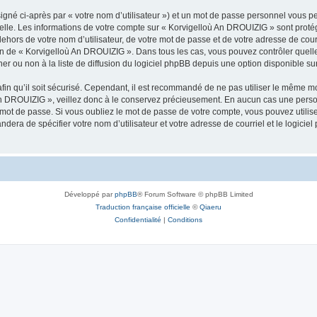
igné ci-après par « votre nom d’utilisateur ») et un mot de passe personnel vous p
nelle. Les informations de votre compte sur « Korvigelloù An DROUIZIG » sont proté
dehors de votre nom d’utilisateur, de votre mot de passe et de votre adresse de cou
rétion de « Korvigelloù An DROUIZIG ». Dans tous les cas, vous pouvez contrôler que
 ou non à la liste de diffusion du logiciel phpBB depuis une option disponible su
afin qu’il soit sécurisé. Cependant, il est recommandé de ne pas utiliser le même mot
An DROUIZIG », veillez donc à le conservez précieusement. En aucun cas une perso
 mot de passe. Si vous oubliez le mot de passe de votre compte, vous pouvez utilis
andera de spécifier votre nom d’utilisateur et votre adresse de courriel et le logi
Développé par
phpBB
® Forum Software © phpBB Limited
Traduction française officielle
©
Qiaeru
Confidentialité
|
Conditions