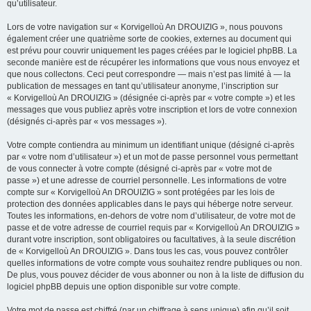
qu’utilisateur.
Lors de votre navigation sur « Korvigelloù An DROUIZIG », nous pouvons
également créer une quatrième sorte de cookies, externes au document qui
est prévu pour couvrir uniquement les pages créées par le logiciel phpBB. La
seconde manière est de récupérer les informations que vous nous envoyez et
que nous collectons. Ceci peut correspondre — mais n’est pas limité à — la
publication de messages en tant qu’utilisateur anonyme, l’inscription sur
« Korvigelloù An DROUIZIG » (désignée ci-après par « votre compte ») et les
messages que vous publiez après votre inscription et lors de votre connexion
(désignés ci-après par « vos messages »).
Votre compte contiendra au minimum un identifiant unique (désigné ci-après
par « votre nom d’utilisateur ») et un mot de passe personnel vous permettant
de vous connecter à votre compte (désigné ci-après par « votre mot de
passe ») et une adresse de courriel personnelle. Les informations de votre
compte sur « Korvigelloù An DROUIZIG » sont protégées par les lois de
protection des données applicables dans le pays qui héberge notre serveur.
Toutes les informations, en-dehors de votre nom d’utilisateur, de votre mot de
passe et de votre adresse de courriel requis par « Korvigelloù An DROUIZIG »
durant votre inscription, sont obligatoires ou facultatives, à la seule discrétion
de « Korvigelloù An DROUIZIG ». Dans tous les cas, vous pouvez contrôler
quelles informations de votre compte vous souhaitez rendre publiques ou non.
De plus, vous pouvez décider de vous abonner ou non à la liste de diffusion du
logiciel phpBB depuis une option disponible sur votre compte.
Votre mot de passe est chiffré (par un chiffrage à sens unique) afin qu’il soit