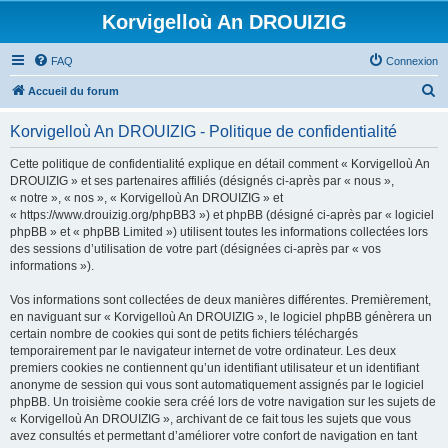
Korvigelloù An DROUIZIG
FAQ
Connexion
R
Accueil du forum
e
Korvigelloù An DROUIZIG - Politique de confidentialité
c
h
Cette politique de confidentialité explique en détail comment « Korvigelloù An
DROUIZIG » et ses partenaires affiliés (désignés ci-après par « nous »,
e
« notre », « nos », « Korvigelloù An DROUIZIG » et
r
« https://www.drouizig.org/phpBB3 ») et phpBB (désigné ci-après par « logiciel
phpBB » et « phpBB Limited ») utilisent toutes les informations collectées lors
c
des sessions d’utilisation de votre part (désignées ci-après par « vos
h
informations »).
e
Vos informations sont collectées de deux manières différentes. Premièrement,
r
en naviguant sur « Korvigelloù An DROUIZIG », le logiciel phpBB génèrera un
certain nombre de cookies qui sont de petits fichiers téléchargés
temporairement par le navigateur internet de votre ordinateur. Les deux
premiers cookies ne contiennent qu’un identifiant utilisateur et un identifiant
anonyme de session qui vous sont automatiquement assignés par le logiciel
phpBB. Un troisième cookie sera créé lors de votre navigation sur les sujets de
« Korvigelloù An DROUIZIG », archivant de ce fait tous les sujets que vous
avez consultés et permettant d’améliorer votre confort de navigation en tant