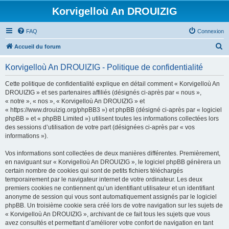
Korvigelloù An DROUIZIG
FAQ
Connexion
R
Accueil du forum
e
Korvigelloù An DROUIZIG - Politique de confidentialité
c
h
Cette politique de confidentialité explique en détail comment « Korvigelloù An
DROUIZIG » et ses partenaires affiliés (désignés ci-après par « nous »,
e
« notre », « nos », « Korvigelloù An DROUIZIG » et
r
« https://www.drouizig.org/phpBB3 ») et phpBB (désigné ci-après par « logiciel
phpBB » et « phpBB Limited ») utilisent toutes les informations collectées lors
c
des sessions d’utilisation de votre part (désignées ci-après par « vos
h
informations »).
e
Vos informations sont collectées de deux manières différentes. Premièrement,
r
en naviguant sur « Korvigelloù An DROUIZIG », le logiciel phpBB génèrera un
certain nombre de cookies qui sont de petits fichiers téléchargés
temporairement par le navigateur internet de votre ordinateur. Les deux
premiers cookies ne contiennent qu’un identifiant utilisateur et un identifiant
anonyme de session qui vous sont automatiquement assignés par le logiciel
phpBB. Un troisième cookie sera créé lors de votre navigation sur les sujets de
« Korvigelloù An DROUIZIG », archivant de ce fait tous les sujets que vous
avez consultés et permettant d’améliorer votre confort de navigation en tant