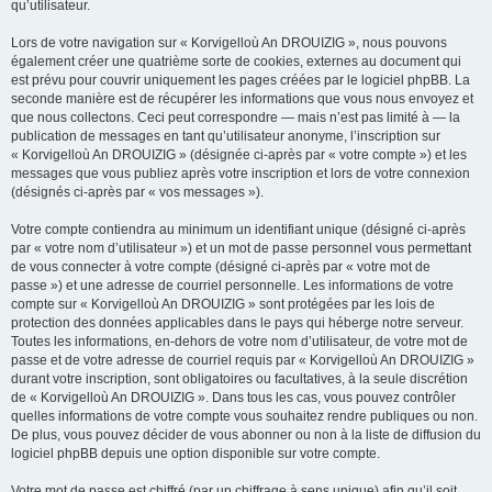
qu’utilisateur.
Lors de votre navigation sur « Korvigelloù An DROUIZIG », nous pouvons
également créer une quatrième sorte de cookies, externes au document qui
est prévu pour couvrir uniquement les pages créées par le logiciel phpBB. La
seconde manière est de récupérer les informations que vous nous envoyez et
que nous collectons. Ceci peut correspondre — mais n’est pas limité à — la
publication de messages en tant qu’utilisateur anonyme, l’inscription sur
« Korvigelloù An DROUIZIG » (désignée ci-après par « votre compte ») et les
messages que vous publiez après votre inscription et lors de votre connexion
(désignés ci-après par « vos messages »).
Votre compte contiendra au minimum un identifiant unique (désigné ci-après
par « votre nom d’utilisateur ») et un mot de passe personnel vous permettant
de vous connecter à votre compte (désigné ci-après par « votre mot de
passe ») et une adresse de courriel personnelle. Les informations de votre
compte sur « Korvigelloù An DROUIZIG » sont protégées par les lois de
protection des données applicables dans le pays qui héberge notre serveur.
Toutes les informations, en-dehors de votre nom d’utilisateur, de votre mot de
passe et de votre adresse de courriel requis par « Korvigelloù An DROUIZIG »
durant votre inscription, sont obligatoires ou facultatives, à la seule discrétion
de « Korvigelloù An DROUIZIG ». Dans tous les cas, vous pouvez contrôler
quelles informations de votre compte vous souhaitez rendre publiques ou non.
De plus, vous pouvez décider de vous abonner ou non à la liste de diffusion du
logiciel phpBB depuis une option disponible sur votre compte.
Votre mot de passe est chiffré (par un chiffrage à sens unique) afin qu’il soit