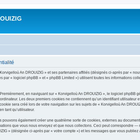
ROUIZIG
tialité
 Korvigelloù An DROUIZIG » et ses partenaires affiliés (désignés ci-après par « nou
par « logiciel phpBB » et « phpBB Limited ») utilisent toutes les informations colle
 Premièrement, en naviguant sur « Korvigelloù An DROUIZIG », le logiciel phpBB gén
ordinateur. Les deux premiers cookies ne contiennent qu’un identifiant utilisateur 
okie sera créé lors de votre navigation sur les sujets de « Korvigelloù An DROUIZI
n tant qu’utilisateur.
us pouvons également créer une quatrième sorte de cookies, externes au document 
mations que vous nous envoyez et que nous collectons. Ceci peut correspondre — m
IZIG » (désignée ci-après par « votre compte ») et les messages que vous publiez ap