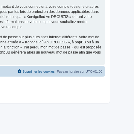
ermettant de vous connecter à votre compte (désigné ci-après
gées par les lois de protection des données applicables dans
rriel requis par « Korvigelloù An DROUIZIG » durant votre
lles informations de votre compte vous souhaitez rendre
r votre compte.
 de passe sur plusieurs sites internet différents. Votre mot de
nne affiliée à « Korvigelloù An DROUIZIG », à phpBB ou à un
er la fonction « J’ai perdu mon mot de passe » qui est proposée
ciel phpBB générera alors un nouveau mot de passe afin que vous
Supprimer les cookies
Fuseau horaire sur
UTC+01:00