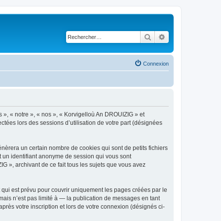
Rechercher
Recherche avancé
Connexion
s », « notre », « nos », « Korvigelloù An DROUIZIG » et
ctées lors des sessions d’utilisation de votre part (désignées
èrera un certain nombre de cookies qui sont de petits fichiers
et un identifiant anonyme de session qui vous sont
G », archivant de ce fait tous les sujets que vous avez
qui est prévu pour couvrir uniquement les pages créées par le
ais n’est pas limité à — la publication de messages en tant
rès votre inscription et lors de votre connexion (désignés ci-