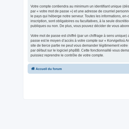
Votre compte contiendra au minimum un identifiant unique (dés
par « votre mot de passe ») et une adresse de courriel person
le pays qui héberge notre serveur. Toutes les informations, en-
inscription, sont obligatoires ou facultatives, à la seule disc
publiques ou non. De plus, vous pouvez décider de vous abonner
Votre mot de passe est chiffré (par un chiffrage à sens unique) 
passe est le moyen d’accès à votre compte sur « Korvigelloù 
site de tierce partie ne peut vous demander légitimement votre
par défaut sur le logiciel phpBB. Cette fonctionnalité vous dem
puissiez reprendre le contrôle de votre compte.
Accueil du forum