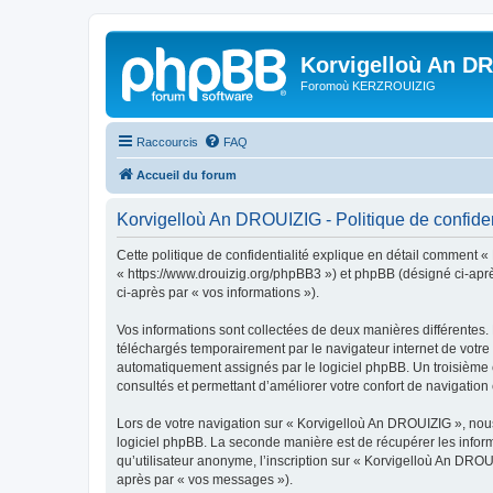
Korvigelloù An D
Foromoù KERZROUIZIG
Raccourcis
FAQ
Accueil du forum
Korvigelloù An DROUIZIG - Politique de confiden
Cette politique de confidentialité explique en détail comment «
« https://www.drouizig.org/phpBB3 ») et phpBB (désigné ci-après 
ci-après par « vos informations »).
Vos informations sont collectées de deux manières différentes.
téléchargés temporairement par le navigateur internet de votre 
automatiquement assignés par le logiciel phpBB. Un troisième co
consultés et permettant d’améliorer votre confort de navigation e
Lors de votre navigation sur « Korvigelloù An DROUIZIG », no
logiciel phpBB. La seconde manière est de récupérer les infor
qu’utilisateur anonyme, l’inscription sur « Korvigelloù An DROU
après par « vos messages »).