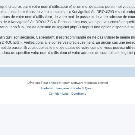
igné ci-après par « votre nom d’utilisateur ») et un mot de passe personnel vous p
nelle. Les informations de votre compte sur « Korvigelloù An DROUIZIG » sont proté
dehors de votre nom d’utilisateur, de votre mot de passe et de votre adresse de cou
rétion de « Korvigelloù An DROUIZIG ». Dans tous les cas, vous pouvez contrôler que
 ou non à la liste de diffusion du logiciel phpBB depuis une option disponible su
afin qu’il soit sécurisé. Cependant, il est recommandé de ne pas utiliser le même mot
An DROUIZIG », veillez donc à le conservez précieusement. En aucun cas une perso
 mot de passe. Si vous oubliez le mot de passe de votre compte, vous pouvez utilis
andera de spécifier votre nom d’utilisateur et votre adresse de courriel et le logi
Développé par
phpBB
® Forum Software © phpBB Limited
Traduction française officielle
©
Qiaeru
Confidentialité
|
Conditions