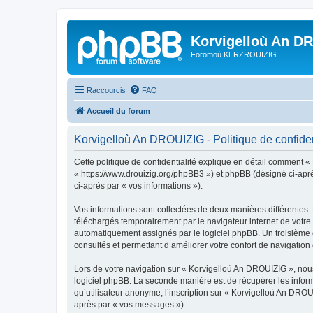
Korvigelloù An D
Foromoù KERZROUIZIG
Raccourcis
FAQ
Accueil du forum
Korvigelloù An DROUIZIG - Politique de confiden
Cette politique de confidentialité explique en détail comment «
« https://www.drouizig.org/phpBB3 ») et phpBB (désigné ci-après 
ci-après par « vos informations »).
Vos informations sont collectées de deux manières différentes.
téléchargés temporairement par le navigateur internet de votre 
automatiquement assignés par le logiciel phpBB. Un troisième co
consultés et permettant d’améliorer votre confort de navigation e
Lors de votre navigation sur « Korvigelloù An DROUIZIG », no
logiciel phpBB. La seconde manière est de récupérer les infor
qu’utilisateur anonyme, l’inscription sur « Korvigelloù An DROU
après par « vos messages »).