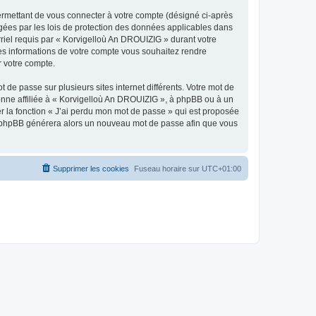
ermettant de vous connecter à votre compte (désigné ci-après
gées par les lois de protection des données applicables dans
rriel requis par « Korvigelloù An DROUIZIG » durant votre
lles informations de votre compte vous souhaitez rendre
r votre compte.
 de passe sur plusieurs sites internet différents. Votre mot de
nne affiliée à « Korvigelloù An DROUIZIG », à phpBB ou à un
er la fonction « J’ai perdu mon mot de passe » qui est proposée
ciel phpBB générera alors un nouveau mot de passe afin que vous
Supprimer les cookies
Fuseau horaire sur
UTC+01:00