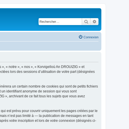
Rechercher
Recherche avancé
Connexion
s », « notre », « nos », « Korvigelloù An DROUIZIG » et
ctées lors des sessions d’utilisation de votre part (désignées
èrera un certain nombre de cookies qui sont de petits fichiers
et un identifiant anonyme de session qui vous sont
G », archivant de ce fait tous les sujets que vous avez
qui est prévu pour couvrir uniquement les pages créées par le
ais n’est pas limité à — la publication de messages en tant
rès votre inscription et lors de votre connexion (désignés ci-