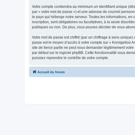
Votre compte contiendra au minimum un identifiant unique (dés
par « votre mot de passe ») et une adresse de courriel person
le pays qui héberge notre serveur. Toutes les informations, en-
inscription, sont obligatoires ou facultatives, à la seule disc
publiques ou non. De plus, vous pouvez décider de vous abonner
Votre mot de passe est chiffré (par un chiffrage à sens unique) 
passe est le moyen d’accès à votre compte sur « Korvigelloù 
site de tierce partie ne peut vous demander légitimement votre
par défaut sur le logiciel phpBB. Cette fonctionnalité vous dem
puissiez reprendre le contrôle de votre compte.
Accueil du forum