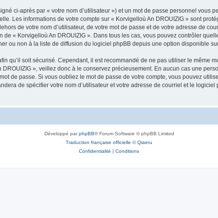
igné ci-après par « votre nom d’utilisateur ») et un mot de passe personnel vous p
nelle. Les informations de votre compte sur « Korvigelloù An DROUIZIG » sont proté
dehors de votre nom d’utilisateur, de votre mot de passe et de votre adresse de cou
rétion de « Korvigelloù An DROUIZIG ». Dans tous les cas, vous pouvez contrôler que
 ou non à la liste de diffusion du logiciel phpBB depuis une option disponible su
afin qu’il soit sécurisé. Cependant, il est recommandé de ne pas utiliser le même mot
An DROUIZIG », veillez donc à le conservez précieusement. En aucun cas une perso
 mot de passe. Si vous oubliez le mot de passe de votre compte, vous pouvez utilis
andera de spécifier votre nom d’utilisateur et votre adresse de courriel et le logi
Développé par
phpBB
® Forum Software © phpBB Limited
Traduction française officielle
©
Qiaeru
Confidentialité
|
Conditions