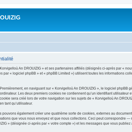
ROUIZIG
tialité
 Korvigelloù An DROUIZIG » et ses partenaires affiliés (désignés ci-après par « nou
par « logiciel phpBB » et « phpBB Limited ») utilisent toutes les informations colle
 Premièrement, en naviguant sur « Korvigelloù An DROUIZIG », le logiciel phpBB gén
ordinateur. Les deux premiers cookies ne contiennent qu’un identifiant utilisateur 
okie sera créé lors de votre navigation sur les sujets de « Korvigelloù An DROUIZI
n tant qu’utilisateur.
us pouvons également créer une quatrième sorte de cookies, externes au document 
mations que vous nous envoyez et que nous collectons. Ceci peut correspondre — m
IZIG » (désignée ci-après par « votre compte ») et les messages que vous publiez ap