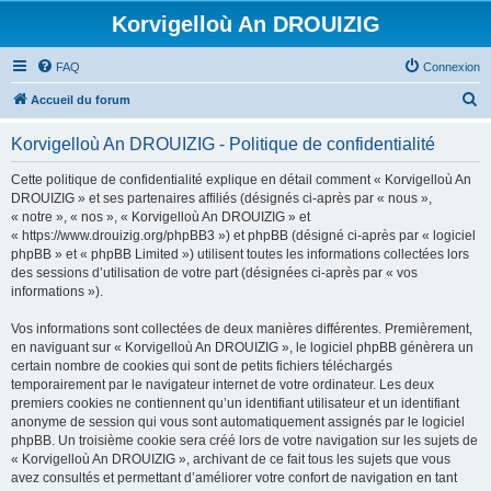
Korvigelloù An DROUIZIG
FAQ
Connexion
R
Accueil du forum
e
Korvigelloù An DROUIZIG - Politique de confidentialité
c
h
Cette politique de confidentialité explique en détail comment « Korvigelloù An
DROUIZIG » et ses partenaires affiliés (désignés ci-après par « nous »,
e
« notre », « nos », « Korvigelloù An DROUIZIG » et
r
« https://www.drouizig.org/phpBB3 ») et phpBB (désigné ci-après par « logiciel
phpBB » et « phpBB Limited ») utilisent toutes les informations collectées lors
c
des sessions d’utilisation de votre part (désignées ci-après par « vos
h
informations »).
e
Vos informations sont collectées de deux manières différentes. Premièrement,
r
en naviguant sur « Korvigelloù An DROUIZIG », le logiciel phpBB génèrera un
certain nombre de cookies qui sont de petits fichiers téléchargés
temporairement par le navigateur internet de votre ordinateur. Les deux
premiers cookies ne contiennent qu’un identifiant utilisateur et un identifiant
anonyme de session qui vous sont automatiquement assignés par le logiciel
phpBB. Un troisième cookie sera créé lors de votre navigation sur les sujets de
« Korvigelloù An DROUIZIG », archivant de ce fait tous les sujets que vous
avez consultés et permettant d’améliorer votre confort de navigation en tant