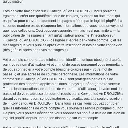
qu’utilisateur.
Lors de votre navigation sur « Korvigelloù An DROUIZIG », nous pouvons
également créer une quatrième sorte de cookies, externes au document qui
est prévu pour couvrir uniquement les pages créées par le logiciel phpBB. La
seconde manière est de récupérer les informations que vous nous envoyez et
que nous collectons. Ceci peut correspondre — mais n’est pas limité à — la
publication de messages en tant qu’utilisateur anonyme, l’inscription sur
« Korvigelloù An DROUIZIG » (désignée ci-après par « votre compte ») et les
messages que vous publiez après votre inscription et lors de votre connexion
(désignés ci-après par « vos messages »).
Votre compte contiendra au minimum un identifiant unique (désigné ci-après
par « votre nom d’utilisateur ») et un mot de passe personnel vous permettant
de vous connecter à votre compte (désigné ci-après par « votre mot de
passe ») et une adresse de courriel personnelle. Les informations de votre
compte sur « Korvigelloù An DROUIZIG » sont protégées par les lois de
protection des données applicables dans le pays qui héberge notre serveur.
Toutes les informations, en-dehors de votre nom d’utilisateur, de votre mot de
passe et de votre adresse de courriel requis par « Korvigelloù An DROUIZIG »
durant votre inscription, sont obligatoires ou facultatives, à la seule discrétion
de « Korvigelloù An DROUIZIG ». Dans tous les cas, vous pouvez contrôler
quelles informations de votre compte vous souhaitez rendre publiques ou non.
De plus, vous pouvez décider de vous abonner ou non à la liste de diffusion du
logiciel phpBB depuis une option disponible sur votre compte.
Votre mot de passe est chiffré (par un chiffrage à sens unique) afin qu’il soit