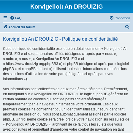
Korvigelloù An DROUIZIG
FAQ
Connexion
R
Accueil du forum
e
Korvigelloù An DROUIZIG - Politique de confidentialité
c
h
Cette politique de confidentialité explique en détail comment « Korvigelloù An
DROUIZIG » et ses partenaires affiliés (désignés ci-après par « nous »,
e
« notre », « nos », « Korvigelloù An DROUIZIG » et
r
« https://www.drouizig.org/phpBB3 ») et phpBB (désigné ci-après par « logiciel
phpBB » et « phpBB Limited ») utilisent toutes les informations collectées lors
c
des sessions d’utilisation de votre part (désignées ci-après par « vos
h
informations »).
e
Vos informations sont collectées de deux manières différentes. Premièrement,
r
en naviguant sur « Korvigelloù An DROUIZIG », le logiciel phpBB génèrera un
certain nombre de cookies qui sont de petits fichiers téléchargés
temporairement par le navigateur internet de votre ordinateur. Les deux
premiers cookies ne contiennent qu’un identifiant utilisateur et un identifiant
anonyme de session qui vous sont automatiquement assignés par le logiciel
phpBB. Un troisième cookie sera créé lors de votre navigation sur les sujets de
« Korvigelloù An DROUIZIG », archivant de ce fait tous les sujets que vous
avez consultés et permettant d’améliorer votre confort de navigation en tant