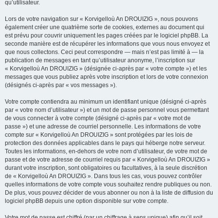
qu’utilisateur.
Lors de votre navigation sur « Korvigelloù An DROUIZIG », nous pouvons
également créer une quatrième sorte de cookies, externes au document qui
est prévu pour couvrir uniquement les pages créées par le logiciel phpBB. La
seconde manière est de récupérer les informations que vous nous envoyez et
que nous collectons. Ceci peut correspondre — mais n’est pas limité à — la
publication de messages en tant qu’utilisateur anonyme, l’inscription sur
« Korvigelloù An DROUIZIG » (désignée ci-après par « votre compte ») et les
messages que vous publiez après votre inscription et lors de votre connexion
(désignés ci-après par « vos messages »).
Votre compte contiendra au minimum un identifiant unique (désigné ci-après
par « votre nom d’utilisateur ») et un mot de passe personnel vous permettant
de vous connecter à votre compte (désigné ci-après par « votre mot de
passe ») et une adresse de courriel personnelle. Les informations de votre
compte sur « Korvigelloù An DROUIZIG » sont protégées par les lois de
protection des données applicables dans le pays qui héberge notre serveur.
Toutes les informations, en-dehors de votre nom d’utilisateur, de votre mot de
passe et de votre adresse de courriel requis par « Korvigelloù An DROUIZIG »
durant votre inscription, sont obligatoires ou facultatives, à la seule discrétion
de « Korvigelloù An DROUIZIG ». Dans tous les cas, vous pouvez contrôler
quelles informations de votre compte vous souhaitez rendre publiques ou non.
De plus, vous pouvez décider de vous abonner ou non à la liste de diffusion du
logiciel phpBB depuis une option disponible sur votre compte.
Votre mot de passe est chiffré (par un chiffrage à sens unique) afin qu’il soit