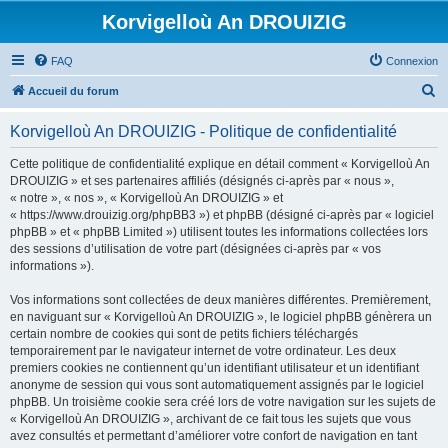
Korvigelloù An DROUIZIG
FAQ
Connexion
R
Accueil du forum
e
Korvigelloù An DROUIZIG - Politique de confidentialité
c
h
Cette politique de confidentialité explique en détail comment « Korvigelloù An
DROUIZIG » et ses partenaires affiliés (désignés ci-après par « nous »,
e
« notre », « nos », « Korvigelloù An DROUIZIG » et
r
« https://www.drouizig.org/phpBB3 ») et phpBB (désigné ci-après par « logiciel
phpBB » et « phpBB Limited ») utilisent toutes les informations collectées lors
c
des sessions d’utilisation de votre part (désignées ci-après par « vos
h
informations »).
e
Vos informations sont collectées de deux manières différentes. Premièrement,
r
en naviguant sur « Korvigelloù An DROUIZIG », le logiciel phpBB génèrera un
certain nombre de cookies qui sont de petits fichiers téléchargés
temporairement par le navigateur internet de votre ordinateur. Les deux
premiers cookies ne contiennent qu’un identifiant utilisateur et un identifiant
anonyme de session qui vous sont automatiquement assignés par le logiciel
phpBB. Un troisième cookie sera créé lors de votre navigation sur les sujets de
« Korvigelloù An DROUIZIG », archivant de ce fait tous les sujets que vous
avez consultés et permettant d’améliorer votre confort de navigation en tant