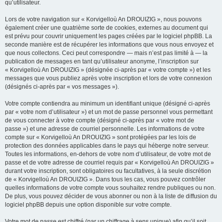
qu’utilisateur.
Lors de votre navigation sur « Korvigelloù An DROUIZIG », nous pouvons
également créer une quatrième sorte de cookies, externes au document qui
est prévu pour couvrir uniquement les pages créées par le logiciel phpBB. La
seconde manière est de récupérer les informations que vous nous envoyez et
que nous collectons. Ceci peut correspondre — mais n’est pas limité à — la
publication de messages en tant qu’utilisateur anonyme, l’inscription sur
« Korvigelloù An DROUIZIG » (désignée ci-après par « votre compte ») et les
messages que vous publiez après votre inscription et lors de votre connexion
(désignés ci-après par « vos messages »).
Votre compte contiendra au minimum un identifiant unique (désigné ci-après
par « votre nom d’utilisateur ») et un mot de passe personnel vous permettant
de vous connecter à votre compte (désigné ci-après par « votre mot de
passe ») et une adresse de courriel personnelle. Les informations de votre
compte sur « Korvigelloù An DROUIZIG » sont protégées par les lois de
protection des données applicables dans le pays qui héberge notre serveur.
Toutes les informations, en-dehors de votre nom d’utilisateur, de votre mot de
passe et de votre adresse de courriel requis par « Korvigelloù An DROUIZIG »
durant votre inscription, sont obligatoires ou facultatives, à la seule discrétion
de « Korvigelloù An DROUIZIG ». Dans tous les cas, vous pouvez contrôler
quelles informations de votre compte vous souhaitez rendre publiques ou non.
De plus, vous pouvez décider de vous abonner ou non à la liste de diffusion du
logiciel phpBB depuis une option disponible sur votre compte.
Votre mot de passe est chiffré (par un chiffrage à sens unique) afin qu’il soit