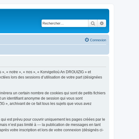
Rechercher
Recherche avancé
Connexion
s », « notre », « nos », « Korvigelloù An DROUIZIG » et
ctées lors des sessions d’utilisation de votre part (désignées
èrera un certain nombre de cookies qui sont de petits fichiers
et un identifiant anonyme de session qui vous sont
G », archivant de ce fait tous les sujets que vous avez
qui est prévu pour couvrir uniquement les pages créées par le
ais n’est pas limité à — la publication de messages en tant
rès votre inscription et lors de votre connexion (désignés ci-