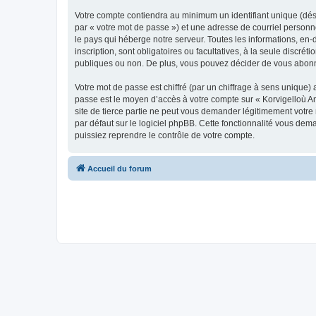
Votre compte contiendra au minimum un identifiant unique (dés
par « votre mot de passe ») et une adresse de courriel person
le pays qui héberge notre serveur. Toutes les informations, en-
inscription, sont obligatoires ou facultatives, à la seule disc
publiques ou non. De plus, vous pouvez décider de vous abonner
Votre mot de passe est chiffré (par un chiffrage à sens unique) 
passe est le moyen d’accès à votre compte sur « Korvigelloù 
site de tierce partie ne peut vous demander légitimement votre
par défaut sur le logiciel phpBB. Cette fonctionnalité vous dem
puissiez reprendre le contrôle de votre compte.
Accueil du forum