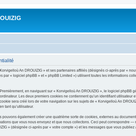
ROUIZIG
tialité
 Korvigelloù An DROUIZIG » et ses partenaires affiliés (désignés ci-après par « nou
par « logiciel phpBB » et « phpBB Limited ») utilisent toutes les informations colle
 Premièrement, en naviguant sur « Korvigelloù An DROUIZIG », le logiciel phpBB gén
ordinateur. Les deux premiers cookies ne contiennent qu’un identifiant utilisateur 
okie sera créé lors de votre navigation sur les sujets de « Korvigelloù An DROUIZI
n tant qu’utilisateur.
us pouvons également créer une quatrième sorte de cookies, externes au document 
mations que vous nous envoyez et que nous collectons. Ceci peut correspondre — m
IZIG » (désignée ci-après par « votre compte ») et les messages que vous publiez ap