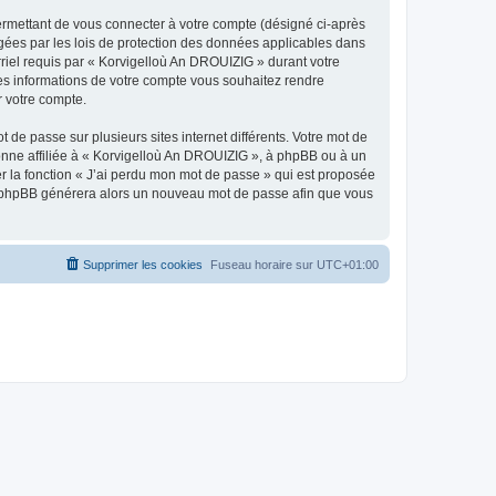
ermettant de vous connecter à votre compte (désigné ci-après
gées par les lois de protection des données applicables dans
rriel requis par « Korvigelloù An DROUIZIG » durant votre
lles informations de votre compte vous souhaitez rendre
r votre compte.
 de passe sur plusieurs sites internet différents. Votre mot de
nne affiliée à « Korvigelloù An DROUIZIG », à phpBB ou à un
er la fonction « J’ai perdu mon mot de passe » qui est proposée
ciel phpBB générera alors un nouveau mot de passe afin que vous
Supprimer les cookies
Fuseau horaire sur
UTC+01:00