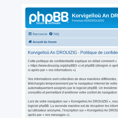
Korvigelloù An D
Foromoù KERZROUIZIG
Raccourcis
FAQ
Accueil du forum
Korvigelloù An DROUIZIG - Politique de confiden
Cette politique de confidentialité explique en détail comment «
« https://www.drouizig.org/phpBB3 ») et phpBB (désigné ci-après 
ci-après par « vos informations »).
Vos informations sont collectées de deux manières différentes.
téléchargés temporairement par le navigateur internet de votre 
automatiquement assignés par le logiciel phpBB. Un troisième co
consultés et permettant d’améliorer votre confort de navigation e
Lors de votre navigation sur « Korvigelloù An DROUIZIG », no
logiciel phpBB. La seconde manière est de récupérer les infor
qu’utilisateur anonyme, l’inscription sur « Korvigelloù An DROU
après par « vos messages »).