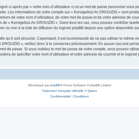
igné ci-après par « votre nom d’utilisateur ») et un mot de passe personnel vous p
nelle. Les informations de votre compte sur « Korvigelloù An DROUIZIG » sont proté
dehors de votre nom d’utilisateur, de votre mot de passe et de votre adresse de cou
rétion de « Korvigelloù An DROUIZIG ». Dans tous les cas, vous pouvez contrôler que
 ou non à la liste de diffusion du logiciel phpBB depuis une option disponible su
afin qu’il soit sécurisé. Cependant, il est recommandé de ne pas utiliser le même mot
An DROUIZIG », veillez donc à le conservez précieusement. En aucun cas une perso
 mot de passe. Si vous oubliez le mot de passe de votre compte, vous pouvez utilis
andera de spécifier votre nom d’utilisateur et votre adresse de courriel et le logi
Développé par
phpBB
® Forum Software © phpBB Limited
Traduction française officielle
©
Qiaeru
Confidentialité
|
Conditions