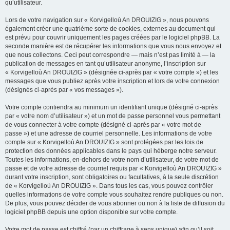
qu’utilisateur.
Lors de votre navigation sur « Korvigelloù An DROUIZIG », nous pouvons
également créer une quatrième sorte de cookies, externes au document qui
est prévu pour couvrir uniquement les pages créées par le logiciel phpBB. La
seconde manière est de récupérer les informations que vous nous envoyez et
que nous collectons. Ceci peut correspondre — mais n’est pas limité à — la
publication de messages en tant qu’utilisateur anonyme, l’inscription sur
« Korvigelloù An DROUIZIG » (désignée ci-après par « votre compte ») et les
messages que vous publiez après votre inscription et lors de votre connexion
(désignés ci-après par « vos messages »).
Votre compte contiendra au minimum un identifiant unique (désigné ci-après
par « votre nom d’utilisateur ») et un mot de passe personnel vous permettant
de vous connecter à votre compte (désigné ci-après par « votre mot de
passe ») et une adresse de courriel personnelle. Les informations de votre
compte sur « Korvigelloù An DROUIZIG » sont protégées par les lois de
protection des données applicables dans le pays qui héberge notre serveur.
Toutes les informations, en-dehors de votre nom d’utilisateur, de votre mot de
passe et de votre adresse de courriel requis par « Korvigelloù An DROUIZIG »
durant votre inscription, sont obligatoires ou facultatives, à la seule discrétion
de « Korvigelloù An DROUIZIG ». Dans tous les cas, vous pouvez contrôler
quelles informations de votre compte vous souhaitez rendre publiques ou non.
De plus, vous pouvez décider de vous abonner ou non à la liste de diffusion du
logiciel phpBB depuis une option disponible sur votre compte.
Votre mot de passe est chiffré (par un chiffrage à sens unique) afin qu’il soit