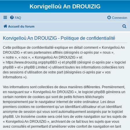
Korvigelloù An DROUIZIG
FAQ
Connexion
R
Accueil du forum
e
Korvigelloù An DROUIZIG - Politique de confidentialité
c
h
Cette politique de confidentialité explique en détail comment « Korvigelloù An
DROUIZIG » et ses partenaires affiliés (désignés ci-après par « nous »,
e
« notre », « nos », « Korvigelloù An DROUIZIG » et
r
« https://www.drouizig.org/phpBB3 ») et phpBB (désigné ci-après par « logiciel
phpBB » et « phpBB Limited ») utilisent toutes les informations collectées lors
c
des sessions d’utilisation de votre part (désignées ci-après par « vos
h
informations »).
e
Vos informations sont collectées de deux manières différentes. Premièrement,
r
en naviguant sur « Korvigelloù An DROUIZIG », le logiciel phpBB génèrera un
certain nombre de cookies qui sont de petits fichiers téléchargés
temporairement par le navigateur internet de votre ordinateur. Les deux
premiers cookies ne contiennent qu’un identifiant utilisateur et un identifiant
anonyme de session qui vous sont automatiquement assignés par le logiciel
phpBB. Un troisième cookie sera créé lors de votre navigation sur les sujets de
« Korvigelloù An DROUIZIG », archivant de ce fait tous les sujets que vous
avez consultés et permettant d’améliorer votre confort de navigation en tant