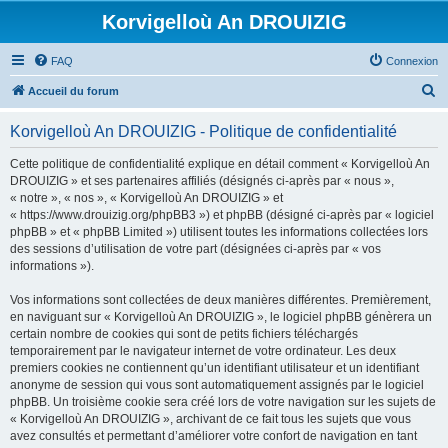
Korvigelloù An DROUIZIG
FAQ
Connexion
R
Accueil du forum
e
Korvigelloù An DROUIZIG - Politique de confidentialité
c
h
Cette politique de confidentialité explique en détail comment « Korvigelloù An
DROUIZIG » et ses partenaires affiliés (désignés ci-après par « nous »,
e
« notre », « nos », « Korvigelloù An DROUIZIG » et
r
« https://www.drouizig.org/phpBB3 ») et phpBB (désigné ci-après par « logiciel
phpBB » et « phpBB Limited ») utilisent toutes les informations collectées lors
c
des sessions d’utilisation de votre part (désignées ci-après par « vos
h
informations »).
e
Vos informations sont collectées de deux manières différentes. Premièrement,
r
en naviguant sur « Korvigelloù An DROUIZIG », le logiciel phpBB génèrera un
certain nombre de cookies qui sont de petits fichiers téléchargés
temporairement par le navigateur internet de votre ordinateur. Les deux
premiers cookies ne contiennent qu’un identifiant utilisateur et un identifiant
anonyme de session qui vous sont automatiquement assignés par le logiciel
phpBB. Un troisième cookie sera créé lors de votre navigation sur les sujets de
« Korvigelloù An DROUIZIG », archivant de ce fait tous les sujets que vous
avez consultés et permettant d’améliorer votre confort de navigation en tant