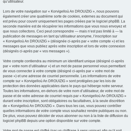
qu’utilisateur.
Lors de votre navigation sur « Korvigelloù An DROUIZIG », nous pouvons
également créer une quatrième sorte de cookies, externes au document qui
est prévu pour couvrir uniquement les pages créées par le logiciel phpBB. La
seconde manière est de récupérer les informations que vous nous envoyez et
que nous collectons. Ceci peut correspondre — mais n’est pas limité à — la
publication de messages en tant qu’utilisateur anonyme, l’inscription sur
« Korvigelloù An DROUIZIG » (désignée ci-après par « votre compte ») et les
messages que vous publiez après votre inscription et lors de votre connexion
(désignés ci-après par « vos messages »).
Votre compte contiendra au minimum un identifiant unique (désigné ci-après
par « votre nom d’utilisateur ») et un mot de passe personnel vous permettant
de vous connecter à votre compte (désigné ci-après par « votre mot de
passe ») et une adresse de courriel personnelle. Les informations de votre
compte sur « Korvigelloù An DROUIZIG » sont protégées par les lois de
protection des données applicables dans le pays qui héberge notre serveur.
Toutes les informations, en-dehors de votre nom d’utilisateur, de votre mot de
passe et de votre adresse de courriel requis par « Korvigelloù An DROUIZIG »
durant votre inscription, sont obligatoires ou facultatives, à la seule discrétion
de « Korvigelloù An DROUIZIG ». Dans tous les cas, vous pouvez contrôler
quelles informations de votre compte vous souhaitez rendre publiques ou non.
De plus, vous pouvez décider de vous abonner ou non à la liste de diffusion du
logiciel phpBB depuis une option disponible sur votre compte.
Votre mot de passe est chiffré (par un chiffrage à sens unique) afin qu’il soit