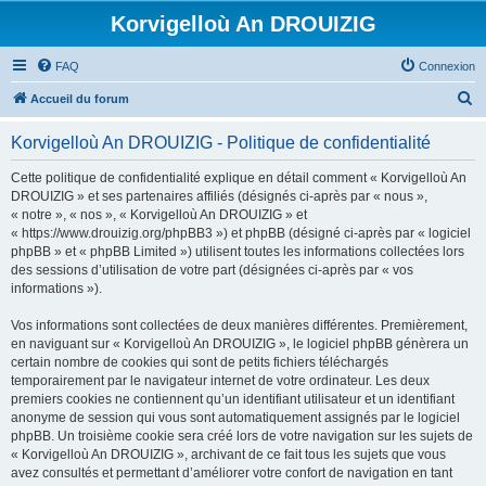
Korvigelloù An DROUIZIG
FAQ
Connexion
R
Accueil du forum
e
Korvigelloù An DROUIZIG - Politique de confidentialité
c
h
Cette politique de confidentialité explique en détail comment « Korvigelloù An
DROUIZIG » et ses partenaires affiliés (désignés ci-après par « nous »,
e
« notre », « nos », « Korvigelloù An DROUIZIG » et
r
« https://www.drouizig.org/phpBB3 ») et phpBB (désigné ci-après par « logiciel
phpBB » et « phpBB Limited ») utilisent toutes les informations collectées lors
c
des sessions d’utilisation de votre part (désignées ci-après par « vos
h
informations »).
e
Vos informations sont collectées de deux manières différentes. Premièrement,
r
en naviguant sur « Korvigelloù An DROUIZIG », le logiciel phpBB génèrera un
certain nombre de cookies qui sont de petits fichiers téléchargés
temporairement par le navigateur internet de votre ordinateur. Les deux
premiers cookies ne contiennent qu’un identifiant utilisateur et un identifiant
anonyme de session qui vous sont automatiquement assignés par le logiciel
phpBB. Un troisième cookie sera créé lors de votre navigation sur les sujets de
« Korvigelloù An DROUIZIG », archivant de ce fait tous les sujets que vous
avez consultés et permettant d’améliorer votre confort de navigation en tant