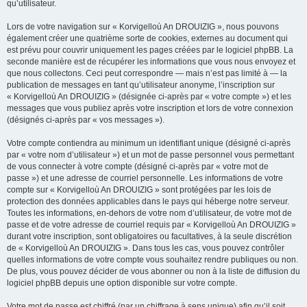
qu’utilisateur.
Lors de votre navigation sur « Korvigelloù An DROUIZIG », nous pouvons
également créer une quatrième sorte de cookies, externes au document qui
est prévu pour couvrir uniquement les pages créées par le logiciel phpBB. La
seconde manière est de récupérer les informations que vous nous envoyez et
que nous collectons. Ceci peut correspondre — mais n’est pas limité à — la
publication de messages en tant qu’utilisateur anonyme, l’inscription sur
« Korvigelloù An DROUIZIG » (désignée ci-après par « votre compte ») et les
messages que vous publiez après votre inscription et lors de votre connexion
(désignés ci-après par « vos messages »).
Votre compte contiendra au minimum un identifiant unique (désigné ci-après
par « votre nom d’utilisateur ») et un mot de passe personnel vous permettant
de vous connecter à votre compte (désigné ci-après par « votre mot de
passe ») et une adresse de courriel personnelle. Les informations de votre
compte sur « Korvigelloù An DROUIZIG » sont protégées par les lois de
protection des données applicables dans le pays qui héberge notre serveur.
Toutes les informations, en-dehors de votre nom d’utilisateur, de votre mot de
passe et de votre adresse de courriel requis par « Korvigelloù An DROUIZIG »
durant votre inscription, sont obligatoires ou facultatives, à la seule discrétion
de « Korvigelloù An DROUIZIG ». Dans tous les cas, vous pouvez contrôler
quelles informations de votre compte vous souhaitez rendre publiques ou non.
De plus, vous pouvez décider de vous abonner ou non à la liste de diffusion du
logiciel phpBB depuis une option disponible sur votre compte.
Votre mot de passe est chiffré (par un chiffrage à sens unique) afin qu’il soit