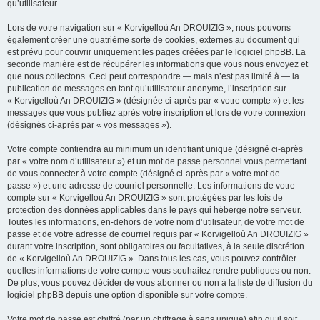
qu’utilisateur.
Lors de votre navigation sur « Korvigelloù An DROUIZIG », nous pouvons
également créer une quatrième sorte de cookies, externes au document qui
est prévu pour couvrir uniquement les pages créées par le logiciel phpBB. La
seconde manière est de récupérer les informations que vous nous envoyez et
que nous collectons. Ceci peut correspondre — mais n’est pas limité à — la
publication de messages en tant qu’utilisateur anonyme, l’inscription sur
« Korvigelloù An DROUIZIG » (désignée ci-après par « votre compte ») et les
messages que vous publiez après votre inscription et lors de votre connexion
(désignés ci-après par « vos messages »).
Votre compte contiendra au minimum un identifiant unique (désigné ci-après
par « votre nom d’utilisateur ») et un mot de passe personnel vous permettant
de vous connecter à votre compte (désigné ci-après par « votre mot de
passe ») et une adresse de courriel personnelle. Les informations de votre
compte sur « Korvigelloù An DROUIZIG » sont protégées par les lois de
protection des données applicables dans le pays qui héberge notre serveur.
Toutes les informations, en-dehors de votre nom d’utilisateur, de votre mot de
passe et de votre adresse de courriel requis par « Korvigelloù An DROUIZIG »
durant votre inscription, sont obligatoires ou facultatives, à la seule discrétion
de « Korvigelloù An DROUIZIG ». Dans tous les cas, vous pouvez contrôler
quelles informations de votre compte vous souhaitez rendre publiques ou non.
De plus, vous pouvez décider de vous abonner ou non à la liste de diffusion du
logiciel phpBB depuis une option disponible sur votre compte.
Votre mot de passe est chiffré (par un chiffrage à sens unique) afin qu’il soit