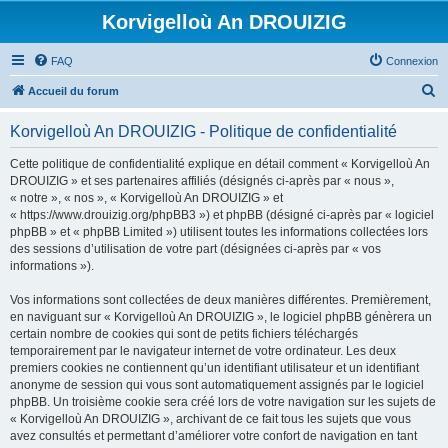
Korvigelloù An DROUIZIG
FAQ
Connexion
R
Accueil du forum
e
Korvigelloù An DROUIZIG - Politique de confidentialité
c
h
Cette politique de confidentialité explique en détail comment « Korvigelloù An
DROUIZIG » et ses partenaires affiliés (désignés ci-après par « nous »,
e
« notre », « nos », « Korvigelloù An DROUIZIG » et
r
« https://www.drouizig.org/phpBB3 ») et phpBB (désigné ci-après par « logiciel
phpBB » et « phpBB Limited ») utilisent toutes les informations collectées lors
c
des sessions d’utilisation de votre part (désignées ci-après par « vos
h
informations »).
e
Vos informations sont collectées de deux manières différentes. Premièrement,
r
en naviguant sur « Korvigelloù An DROUIZIG », le logiciel phpBB génèrera un
certain nombre de cookies qui sont de petits fichiers téléchargés
temporairement par le navigateur internet de votre ordinateur. Les deux
premiers cookies ne contiennent qu’un identifiant utilisateur et un identifiant
anonyme de session qui vous sont automatiquement assignés par le logiciel
phpBB. Un troisième cookie sera créé lors de votre navigation sur les sujets de
« Korvigelloù An DROUIZIG », archivant de ce fait tous les sujets que vous
avez consultés et permettant d’améliorer votre confort de navigation en tant