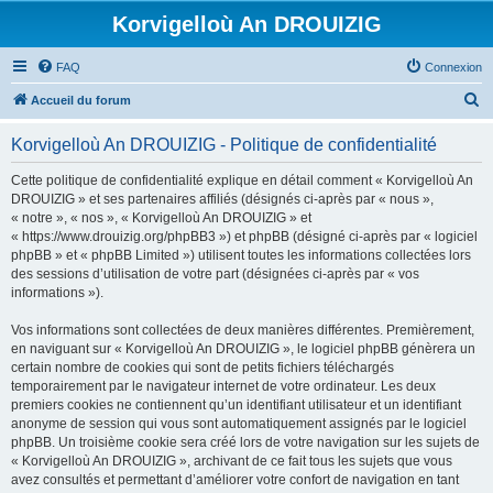
Korvigelloù An DROUIZIG
FAQ
Connexion
R
Accueil du forum
e
Korvigelloù An DROUIZIG - Politique de confidentialité
c
h
Cette politique de confidentialité explique en détail comment « Korvigelloù An
DROUIZIG » et ses partenaires affiliés (désignés ci-après par « nous »,
e
« notre », « nos », « Korvigelloù An DROUIZIG » et
r
« https://www.drouizig.org/phpBB3 ») et phpBB (désigné ci-après par « logiciel
phpBB » et « phpBB Limited ») utilisent toutes les informations collectées lors
c
des sessions d’utilisation de votre part (désignées ci-après par « vos
h
informations »).
e
Vos informations sont collectées de deux manières différentes. Premièrement,
r
en naviguant sur « Korvigelloù An DROUIZIG », le logiciel phpBB génèrera un
certain nombre de cookies qui sont de petits fichiers téléchargés
temporairement par le navigateur internet de votre ordinateur. Les deux
premiers cookies ne contiennent qu’un identifiant utilisateur et un identifiant
anonyme de session qui vous sont automatiquement assignés par le logiciel
phpBB. Un troisième cookie sera créé lors de votre navigation sur les sujets de
« Korvigelloù An DROUIZIG », archivant de ce fait tous les sujets que vous
avez consultés et permettant d’améliorer votre confort de navigation en tant