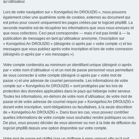
qu’utilisateur.
Lors de votre navigation sur « Korvigelloù An DROUIZIG », nous pouvons
également créer une quatrième sorte de cookies, externes au document qui
est prévu pour couvrir uniquement les pages créées par le logiciel phpBB. La
seconde manière est de récupérer les informations que vous nous envoyez et
que nous collectons. Ceci peut correspondre — mais n’est pas limité à — la
publication de messages en tant qu’utilisateur anonyme, l’inscription sur
« Korvigelloù An DROUIZIG » (désignée ci-après par « votre compte ») et les
messages que vous publiez après votre inscription et lors de votre connexion
(désignés ci-après par « vos messages »).
Votre compte contiendra au minimum un identifiant unique (désigné ci-après
par « votre nom d’utilisateur ») et un mot de passe personnel vous permettant
de vous connecter à votre compte (désigné ci-après par « votre mot de
passe ») et une adresse de courriel personnelle. Les informations de votre
compte sur « Korvigelloù An DROUIZIG » sont protégées par les lois de
protection des données applicables dans le pays qui héberge notre serveur.
Toutes les informations, en-dehors de votre nom d’utilisateur, de votre mot de
passe et de votre adresse de courriel requis par « Korvigelloù An DROUIZIG »
durant votre inscription, sont obligatoires ou facultatives, à la seule discrétion
de « Korvigelloù An DROUIZIG ». Dans tous les cas, vous pouvez contrôler
quelles informations de votre compte vous souhaitez rendre publiques ou non.
De plus, vous pouvez décider de vous abonner ou non à la liste de diffusion du
logiciel phpBB depuis une option disponible sur votre compte.
Votre mot de passe est chiffré (par un chiffrage à sens unique) afin qu’il soit