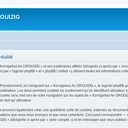
ROUIZIG
tialité
 Korvigelloù An DROUIZIG » et ses partenaires affiliés (désignés ci-après par « nou
par « logiciel phpBB » et « phpBB Limited ») utilisent toutes les informations colle
 Premièrement, en naviguant sur « Korvigelloù An DROUIZIG », le logiciel phpBB gén
ordinateur. Les deux premiers cookies ne contiennent qu’un identifiant utilisateur 
okie sera créé lors de votre navigation sur les sujets de « Korvigelloù An DROUIZI
n tant qu’utilisateur.
us pouvons également créer une quatrième sorte de cookies, externes au document 
mations que vous nous envoyez et que nous collectons. Ceci peut correspondre — m
IZIG » (désignée ci-après par « votre compte ») et les messages que vous publiez ap