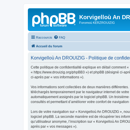
Korvigelloù An D
Foromoù KERZROUIZIG
Raccourcis
FAQ
Accueil du forum
Korvigelloù An DROUIZIG - Politique de confiden
Cette politique de confidentialité explique en détail comment «
« https://www.drouizig.org/phpBB3 ») et phpBB (désigné ci-après 
ci-après par « vos informations »).
Vos informations sont collectées de deux manières différentes.
téléchargés temporairement par le navigateur internet de votre 
automatiquement assignés par le logiciel phpBB. Un troisième co
consultés et permettant d’améliorer votre confort de navigation e
Lors de votre navigation sur « Korvigelloù An DROUIZIG », no
logiciel phpBB. La seconde manière est de récupérer les infor
qu’utilisateur anonyme, l’inscription sur « Korvigelloù An DROU
après par « vos messages »).