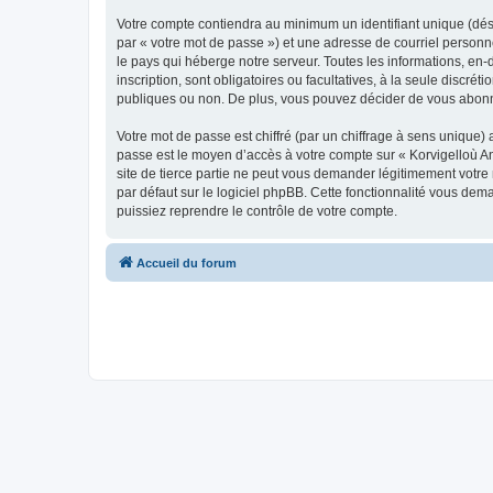
Votre compte contiendra au minimum un identifiant unique (dés
par « votre mot de passe ») et une adresse de courriel person
le pays qui héberge notre serveur. Toutes les informations, en-
inscription, sont obligatoires ou facultatives, à la seule disc
publiques ou non. De plus, vous pouvez décider de vous abonner
Votre mot de passe est chiffré (par un chiffrage à sens unique) 
passe est le moyen d’accès à votre compte sur « Korvigelloù 
site de tierce partie ne peut vous demander légitimement votre
par défaut sur le logiciel phpBB. Cette fonctionnalité vous dem
puissiez reprendre le contrôle de votre compte.
Accueil du forum