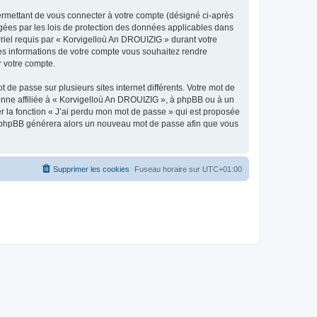
ermettant de vous connecter à votre compte (désigné ci-après
gées par les lois de protection des données applicables dans
rriel requis par « Korvigelloù An DROUIZIG » durant votre
lles informations de votre compte vous souhaitez rendre
r votre compte.
 de passe sur plusieurs sites internet différents. Votre mot de
nne affiliée à « Korvigelloù An DROUIZIG », à phpBB ou à un
er la fonction « J’ai perdu mon mot de passe » qui est proposée
ciel phpBB générera alors un nouveau mot de passe afin que vous
Supprimer les cookies
Fuseau horaire sur
UTC+01:00