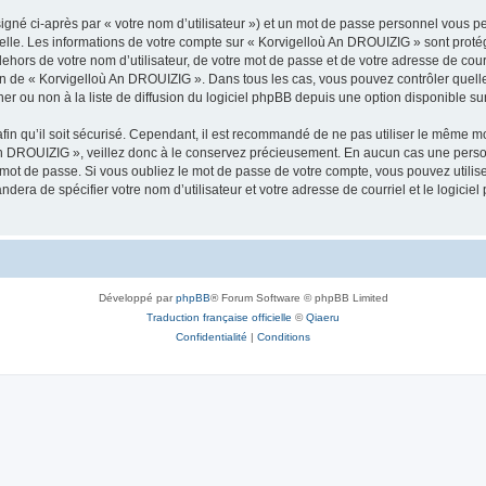
igné ci-après par « votre nom d’utilisateur ») et un mot de passe personnel vous p
nelle. Les informations de votre compte sur « Korvigelloù An DROUIZIG » sont proté
dehors de votre nom d’utilisateur, de votre mot de passe et de votre adresse de cou
rétion de « Korvigelloù An DROUIZIG ». Dans tous les cas, vous pouvez contrôler que
 ou non à la liste de diffusion du logiciel phpBB depuis une option disponible su
afin qu’il soit sécurisé. Cependant, il est recommandé de ne pas utiliser le même mot
An DROUIZIG », veillez donc à le conservez précieusement. En aucun cas une perso
 mot de passe. Si vous oubliez le mot de passe de votre compte, vous pouvez utilis
andera de spécifier votre nom d’utilisateur et votre adresse de courriel et le logi
Développé par
phpBB
® Forum Software © phpBB Limited
Traduction française officielle
©
Qiaeru
Confidentialité
|
Conditions