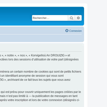
Rechercher
Recherche avancé
Connexion
s », « notre », « nos », « Korvigelloù An DROUIZIG » et
ctées lors des sessions d’utilisation de votre part (désignées
èrera un certain nombre de cookies qui sont de petits fichiers
et un identifiant anonyme de session qui vous sont
G », archivant de ce fait tous les sujets que vous avez
qui est prévu pour couvrir uniquement les pages créées par le
ais n’est pas limité à — la publication de messages en tant
rès votre inscription et lors de votre connexion (désignés ci-