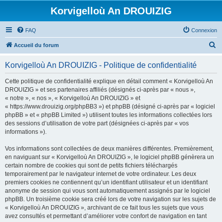
Korvigelloù An DROUIZIG
FAQ
Connexion
R
Accueil du forum
e
Korvigelloù An DROUIZIG - Politique de confidentialité
c
h
Cette politique de confidentialité explique en détail comment « Korvigelloù An
DROUIZIG » et ses partenaires affiliés (désignés ci-après par « nous »,
e
« notre », « nos », « Korvigelloù An DROUIZIG » et
r
« https://www.drouizig.org/phpBB3 ») et phpBB (désigné ci-après par « logiciel
phpBB » et « phpBB Limited ») utilisent toutes les informations collectées lors
c
des sessions d’utilisation de votre part (désignées ci-après par « vos
h
informations »).
e
Vos informations sont collectées de deux manières différentes. Premièrement,
r
en naviguant sur « Korvigelloù An DROUIZIG », le logiciel phpBB génèrera un
certain nombre de cookies qui sont de petits fichiers téléchargés
temporairement par le navigateur internet de votre ordinateur. Les deux
premiers cookies ne contiennent qu’un identifiant utilisateur et un identifiant
anonyme de session qui vous sont automatiquement assignés par le logiciel
phpBB. Un troisième cookie sera créé lors de votre navigation sur les sujets de
« Korvigelloù An DROUIZIG », archivant de ce fait tous les sujets que vous
avez consultés et permettant d’améliorer votre confort de navigation en tant