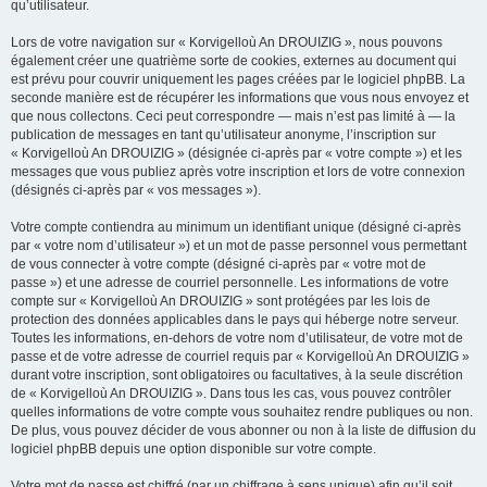
qu’utilisateur.
Lors de votre navigation sur « Korvigelloù An DROUIZIG », nous pouvons
également créer une quatrième sorte de cookies, externes au document qui
est prévu pour couvrir uniquement les pages créées par le logiciel phpBB. La
seconde manière est de récupérer les informations que vous nous envoyez et
que nous collectons. Ceci peut correspondre — mais n’est pas limité à — la
publication de messages en tant qu’utilisateur anonyme, l’inscription sur
« Korvigelloù An DROUIZIG » (désignée ci-après par « votre compte ») et les
messages que vous publiez après votre inscription et lors de votre connexion
(désignés ci-après par « vos messages »).
Votre compte contiendra au minimum un identifiant unique (désigné ci-après
par « votre nom d’utilisateur ») et un mot de passe personnel vous permettant
de vous connecter à votre compte (désigné ci-après par « votre mot de
passe ») et une adresse de courriel personnelle. Les informations de votre
compte sur « Korvigelloù An DROUIZIG » sont protégées par les lois de
protection des données applicables dans le pays qui héberge notre serveur.
Toutes les informations, en-dehors de votre nom d’utilisateur, de votre mot de
passe et de votre adresse de courriel requis par « Korvigelloù An DROUIZIG »
durant votre inscription, sont obligatoires ou facultatives, à la seule discrétion
de « Korvigelloù An DROUIZIG ». Dans tous les cas, vous pouvez contrôler
quelles informations de votre compte vous souhaitez rendre publiques ou non.
De plus, vous pouvez décider de vous abonner ou non à la liste de diffusion du
logiciel phpBB depuis une option disponible sur votre compte.
Votre mot de passe est chiffré (par un chiffrage à sens unique) afin qu’il soit