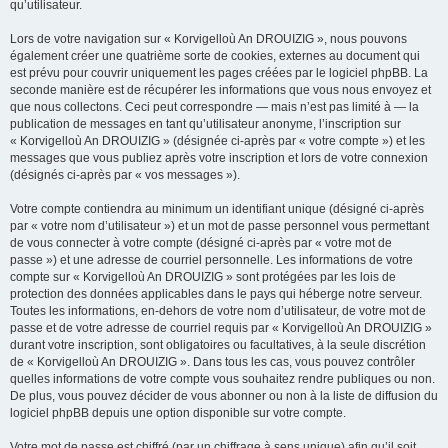
qu’utilisateur.
Lors de votre navigation sur « Korvigelloù An DROUIZIG », nous pouvons
également créer une quatrième sorte de cookies, externes au document qui
est prévu pour couvrir uniquement les pages créées par le logiciel phpBB. La
seconde manière est de récupérer les informations que vous nous envoyez et
que nous collectons. Ceci peut correspondre — mais n’est pas limité à — la
publication de messages en tant qu’utilisateur anonyme, l’inscription sur
« Korvigelloù An DROUIZIG » (désignée ci-après par « votre compte ») et les
messages que vous publiez après votre inscription et lors de votre connexion
(désignés ci-après par « vos messages »).
Votre compte contiendra au minimum un identifiant unique (désigné ci-après
par « votre nom d’utilisateur ») et un mot de passe personnel vous permettant
de vous connecter à votre compte (désigné ci-après par « votre mot de
passe ») et une adresse de courriel personnelle. Les informations de votre
compte sur « Korvigelloù An DROUIZIG » sont protégées par les lois de
protection des données applicables dans le pays qui héberge notre serveur.
Toutes les informations, en-dehors de votre nom d’utilisateur, de votre mot de
passe et de votre adresse de courriel requis par « Korvigelloù An DROUIZIG »
durant votre inscription, sont obligatoires ou facultatives, à la seule discrétion
de « Korvigelloù An DROUIZIG ». Dans tous les cas, vous pouvez contrôler
quelles informations de votre compte vous souhaitez rendre publiques ou non.
De plus, vous pouvez décider de vous abonner ou non à la liste de diffusion du
logiciel phpBB depuis une option disponible sur votre compte.
Votre mot de passe est chiffré (par un chiffrage à sens unique) afin qu’il soit