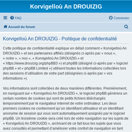
Korvigelloù An DROUIZIG
FAQ
Connexion
R
Accueil du forum
e
Korvigelloù An DROUIZIG - Politique de confidentialité
c
h
Cette politique de confidentialité explique en détail comment « Korvigelloù An
DROUIZIG » et ses partenaires affiliés (désignés ci-après par « nous »,
e
« notre », « nos », « Korvigelloù An DROUIZIG » et
r
« https://www.drouizig.org/phpBB3 ») et phpBB (désigné ci-après par « logiciel
phpBB » et « phpBB Limited ») utilisent toutes les informations collectées lors
c
des sessions d’utilisation de votre part (désignées ci-après par « vos
h
informations »).
e
Vos informations sont collectées de deux manières différentes. Premièrement,
r
en naviguant sur « Korvigelloù An DROUIZIG », le logiciel phpBB génèrera un
certain nombre de cookies qui sont de petits fichiers téléchargés
temporairement par le navigateur internet de votre ordinateur. Les deux
premiers cookies ne contiennent qu’un identifiant utilisateur et un identifiant
anonyme de session qui vous sont automatiquement assignés par le logiciel
phpBB. Un troisième cookie sera créé lors de votre navigation sur les sujets de
« Korvigelloù An DROUIZIG », archivant de ce fait tous les sujets que vous
avez consultés et permettant d’améliorer votre confort de navigation en tant