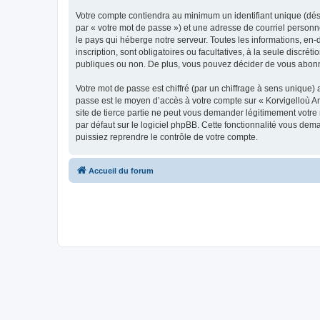
Votre compte contiendra au minimum un identifiant unique (dés
par « votre mot de passe ») et une adresse de courriel person
le pays qui héberge notre serveur. Toutes les informations, en-
inscription, sont obligatoires ou facultatives, à la seule disc
publiques ou non. De plus, vous pouvez décider de vous abonner
Votre mot de passe est chiffré (par un chiffrage à sens unique) 
passe est le moyen d’accès à votre compte sur « Korvigelloù 
site de tierce partie ne peut vous demander légitimement votre
par défaut sur le logiciel phpBB. Cette fonctionnalité vous dem
puissiez reprendre le contrôle de votre compte.
Accueil du forum