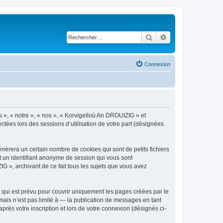
Rechercher
Recherche avancé
Connexion
s », « notre », « nos », « Korvigelloù An DROUIZIG » et
ctées lors des sessions d’utilisation de votre part (désignées
èrera un certain nombre de cookies qui sont de petits fichiers
et un identifiant anonyme de session qui vous sont
G », archivant de ce fait tous les sujets que vous avez
qui est prévu pour couvrir uniquement les pages créées par le
ais n’est pas limité à — la publication de messages en tant
rès votre inscription et lors de votre connexion (désignés ci-