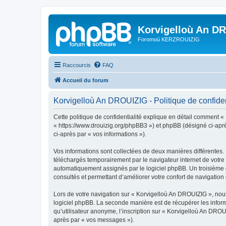
Korvigelloù An D
Foromoù KERZROUIZIG
Raccourcis
FAQ
Accueil du forum
Korvigelloù An DROUIZIG - Politique de confiden
Cette politique de confidentialité explique en détail comment «
« https://www.drouizig.org/phpBB3 ») et phpBB (désigné ci-après 
ci-après par « vos informations »).
Vos informations sont collectées de deux manières différentes.
téléchargés temporairement par le navigateur internet de votre 
automatiquement assignés par le logiciel phpBB. Un troisième co
consultés et permettant d’améliorer votre confort de navigation e
Lors de votre navigation sur « Korvigelloù An DROUIZIG », no
logiciel phpBB. La seconde manière est de récupérer les infor
qu’utilisateur anonyme, l’inscription sur « Korvigelloù An DROU
après par « vos messages »).