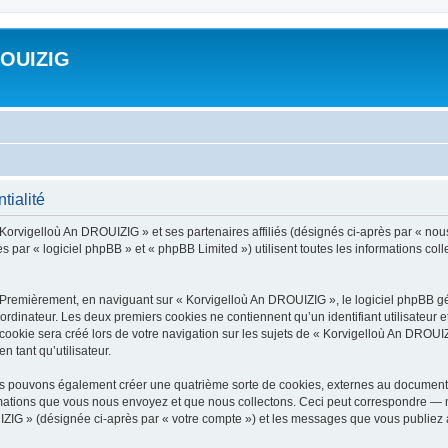
ROUIZIG
tialité
 Korvigelloù An DROUIZIG » et ses partenaires affiliés (désignés ci-après par « nou
par « logiciel phpBB » et « phpBB Limited ») utilisent toutes les informations colle
 Premièrement, en naviguant sur « Korvigelloù An DROUIZIG », le logiciel phpBB gén
ordinateur. Les deux premiers cookies ne contiennent qu’un identifiant utilisateur 
okie sera créé lors de votre navigation sur les sujets de « Korvigelloù An DROUIZI
n tant qu’utilisateur.
us pouvons également créer une quatrième sorte de cookies, externes au document 
mations que vous nous envoyez et que nous collectons. Ceci peut correspondre — m
IZIG » (désignée ci-après par « votre compte ») et les messages que vous publiez ap