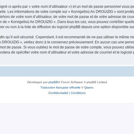
igné ci-après par « votre nom d’utilisateur ») et un mot de passe personnel vous p
nelle. Les informations de votre compte sur « Korvigelloù An DROUIZIG » sont proté
dehors de votre nom d’utilisateur, de votre mot de passe et de votre adresse de cou
rétion de « Korvigelloù An DROUIZIG ». Dans tous les cas, vous pouvez contrôler que
 ou non à la liste de diffusion du logiciel phpBB depuis une option disponible su
afin qu’il soit sécurisé. Cependant, il est recommandé de ne pas utiliser le même mot
An DROUIZIG », veillez donc à le conservez précieusement. En aucun cas une perso
 mot de passe. Si vous oubliez le mot de passe de votre compte, vous pouvez utilis
andera de spécifier votre nom d’utilisateur et votre adresse de courriel et le logi
Développé par
phpBB
® Forum Software © phpBB Limited
Traduction française officielle
©
Qiaeru
Confidentialité
|
Conditions