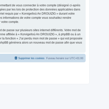
ermettant de vous connecter à votre compte (désigné ci-après
gées par les lois de protection des données applicables dans
rriel requis par « Korvigelloù An DROUIZIG » durant votre
lles informations de votre compte vous souhaitez rendre
r votre compte.
 de passe sur plusieurs sites internet différents. Votre mot de
nne affiliée à « Korvigelloù An DROUIZIG », à phpBB ou à un
er la fonction « J’ai perdu mon mot de passe » qui est proposée
ciel phpBB générera alors un nouveau mot de passe afin que vous
Supprimer les cookies
Fuseau horaire sur
UTC+01:00