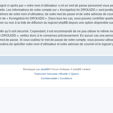
igné ci-après par « votre nom d’utilisateur ») et un mot de passe personnel vous p
nelle. Les informations de votre compte sur « Korvigelloù An DROUIZIG » sont proté
dehors de votre nom d’utilisateur, de votre mot de passe et de votre adresse de cou
rétion de « Korvigelloù An DROUIZIG ». Dans tous les cas, vous pouvez contrôler que
 ou non à la liste de diffusion du logiciel phpBB depuis une option disponible su
afin qu’il soit sécurisé. Cependant, il est recommandé de ne pas utiliser le même mot
An DROUIZIG », veillez donc à le conservez précieusement. En aucun cas une perso
 mot de passe. Si vous oubliez le mot de passe de votre compte, vous pouvez utilis
andera de spécifier votre nom d’utilisateur et votre adresse de courriel et le logi
Développé par
phpBB
® Forum Software © phpBB Limited
Traduction française officielle
©
Qiaeru
Confidentialité
|
Conditions