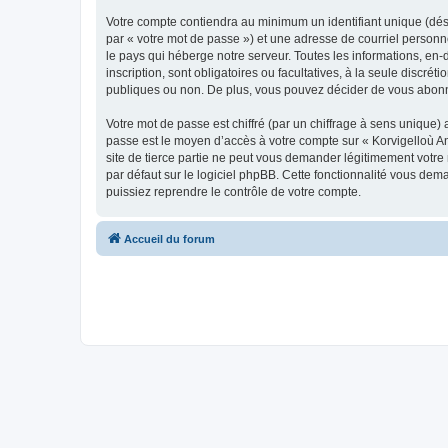
Votre compte contiendra au minimum un identifiant unique (dés
par « votre mot de passe ») et une adresse de courriel person
le pays qui héberge notre serveur. Toutes les informations, en-
inscription, sont obligatoires ou facultatives, à la seule disc
publiques ou non. De plus, vous pouvez décider de vous abonner
Votre mot de passe est chiffré (par un chiffrage à sens unique) 
passe est le moyen d’accès à votre compte sur « Korvigelloù 
site de tierce partie ne peut vous demander légitimement votre
par défaut sur le logiciel phpBB. Cette fonctionnalité vous dem
puissiez reprendre le contrôle de votre compte.
Accueil du forum