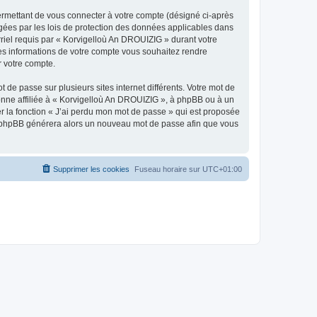
ermettant de vous connecter à votre compte (désigné ci-après
gées par les lois de protection des données applicables dans
rriel requis par « Korvigelloù An DROUIZIG » durant votre
lles informations de votre compte vous souhaitez rendre
r votre compte.
 de passe sur plusieurs sites internet différents. Votre mot de
nne affiliée à « Korvigelloù An DROUIZIG », à phpBB ou à un
er la fonction « J’ai perdu mon mot de passe » qui est proposée
ciel phpBB générera alors un nouveau mot de passe afin que vous
Supprimer les cookies
Fuseau horaire sur
UTC+01:00