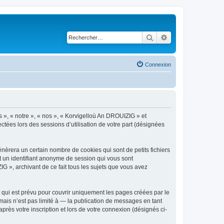
Rechercher
Recherche avancé
Connexion
s », « notre », « nos », « Korvigelloù An DROUIZIG » et
ctées lors des sessions d’utilisation de votre part (désignées
èrera un certain nombre de cookies qui sont de petits fichiers
et un identifiant anonyme de session qui vous sont
G », archivant de ce fait tous les sujets que vous avez
qui est prévu pour couvrir uniquement les pages créées par le
ais n’est pas limité à — la publication de messages en tant
rès votre inscription et lors de votre connexion (désignés ci-