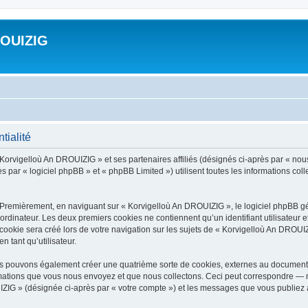
ROUIZIG
tialité
 Korvigelloù An DROUIZIG » et ses partenaires affiliés (désignés ci-après par « nou
par « logiciel phpBB » et « phpBB Limited ») utilisent toutes les informations colle
 Premièrement, en naviguant sur « Korvigelloù An DROUIZIG », le logiciel phpBB gén
ordinateur. Les deux premiers cookies ne contiennent qu’un identifiant utilisateur 
okie sera créé lors de votre navigation sur les sujets de « Korvigelloù An DROUIZI
n tant qu’utilisateur.
us pouvons également créer une quatrième sorte de cookies, externes au document 
mations que vous nous envoyez et que nous collectons. Ceci peut correspondre — m
IZIG » (désignée ci-après par « votre compte ») et les messages que vous publiez ap