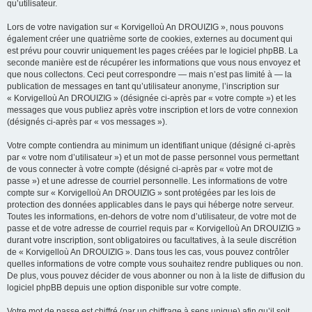
qu’utilisateur.
Lors de votre navigation sur « Korvigelloù An DROUIZIG », nous pouvons
également créer une quatrième sorte de cookies, externes au document qui
est prévu pour couvrir uniquement les pages créées par le logiciel phpBB. La
seconde manière est de récupérer les informations que vous nous envoyez et
que nous collectons. Ceci peut correspondre — mais n’est pas limité à — la
publication de messages en tant qu’utilisateur anonyme, l’inscription sur
« Korvigelloù An DROUIZIG » (désignée ci-après par « votre compte ») et les
messages que vous publiez après votre inscription et lors de votre connexion
(désignés ci-après par « vos messages »).
Votre compte contiendra au minimum un identifiant unique (désigné ci-après
par « votre nom d’utilisateur ») et un mot de passe personnel vous permettant
de vous connecter à votre compte (désigné ci-après par « votre mot de
passe ») et une adresse de courriel personnelle. Les informations de votre
compte sur « Korvigelloù An DROUIZIG » sont protégées par les lois de
protection des données applicables dans le pays qui héberge notre serveur.
Toutes les informations, en-dehors de votre nom d’utilisateur, de votre mot de
passe et de votre adresse de courriel requis par « Korvigelloù An DROUIZIG »
durant votre inscription, sont obligatoires ou facultatives, à la seule discrétion
de « Korvigelloù An DROUIZIG ». Dans tous les cas, vous pouvez contrôler
quelles informations de votre compte vous souhaitez rendre publiques ou non.
De plus, vous pouvez décider de vous abonner ou non à la liste de diffusion du
logiciel phpBB depuis une option disponible sur votre compte.
Votre mot de passe est chiffré (par un chiffrage à sens unique) afin qu’il soit