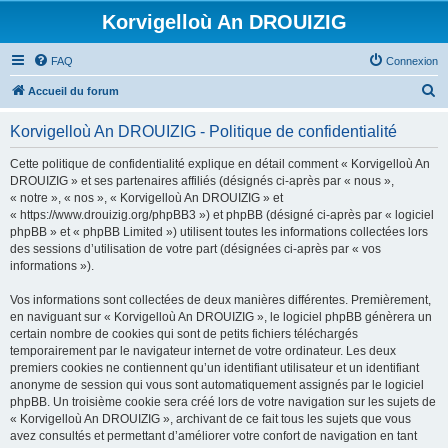
Korvigelloù An DROUIZIG
FAQ
Connexion
R
Accueil du forum
e
Korvigelloù An DROUIZIG - Politique de confidentialité
c
h
Cette politique de confidentialité explique en détail comment « Korvigelloù An
DROUIZIG » et ses partenaires affiliés (désignés ci-après par « nous »,
e
« notre », « nos », « Korvigelloù An DROUIZIG » et
r
« https://www.drouizig.org/phpBB3 ») et phpBB (désigné ci-après par « logiciel
phpBB » et « phpBB Limited ») utilisent toutes les informations collectées lors
c
des sessions d’utilisation de votre part (désignées ci-après par « vos
h
informations »).
e
Vos informations sont collectées de deux manières différentes. Premièrement,
r
en naviguant sur « Korvigelloù An DROUIZIG », le logiciel phpBB génèrera un
certain nombre de cookies qui sont de petits fichiers téléchargés
temporairement par le navigateur internet de votre ordinateur. Les deux
premiers cookies ne contiennent qu’un identifiant utilisateur et un identifiant
anonyme de session qui vous sont automatiquement assignés par le logiciel
phpBB. Un troisième cookie sera créé lors de votre navigation sur les sujets de
« Korvigelloù An DROUIZIG », archivant de ce fait tous les sujets que vous
avez consultés et permettant d’améliorer votre confort de navigation en tant